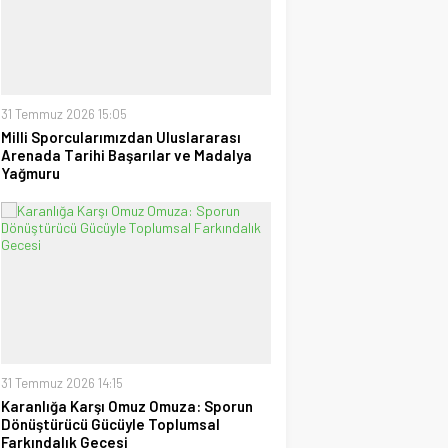
Duyuyoruz!
28 Temmuz 2026 15:15
Ufuk Ağca
“Şampiyon” Galatasaray
09 Mayıs 2026 23:05
31 Temmuz 2026 15:05
Milli Sporcularımızdan Uluslararası
Arenada Tarihi Başarılar ve Madalya
Yağmuru
31 Temmuz 2026 14:15
Karanlığa Karşı Omuz Omuza: Sporun
Dönüştürücü Gücüyle Toplumsal
Farkındalık Gecesi