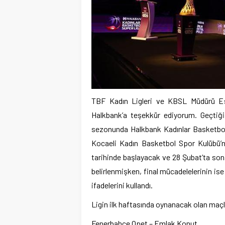
TBF Kadın Ligleri ve KBSL Müdürü Esr
Halkbank’a teşekkür ediyorum. Geçtiğ
sezonunda Halkbank Kadınlar Basketbol
Kocaeli Kadın Basketbol Spor Kulübü
tarihinde başlayacak ve 28 Şubat’ta sona 
belirlenmişken, final mücadelelerinin is
ifadelerini kullandı.
Ligin ilk haftasında oynanacak olan maçla
Fenerbahçe Opet – Emlak Konut