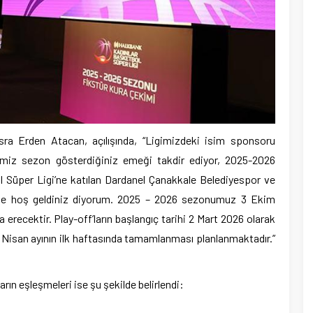
a Erden Atacan, açılışında, “Ligimizdeki isim sponsoru
imiz sezon gösterdiğiniz emeği takdir ediyor, 2025-2026
 Süper Ligi’ne katılan Dardanel Çanakkale Belediyespor ve
’ne hoş geldiniz diyorum. 2025 – 2026 sezonumuz 3 Ekim
erecektir. Play-off’ların başlangıç tarihi 2 Mart 2026 olarak
e Nisan ayının ilk haftasında tamamlanması planlanmaktadır.”
rın eşleşmeleri ise şu şekilde belirlendi: