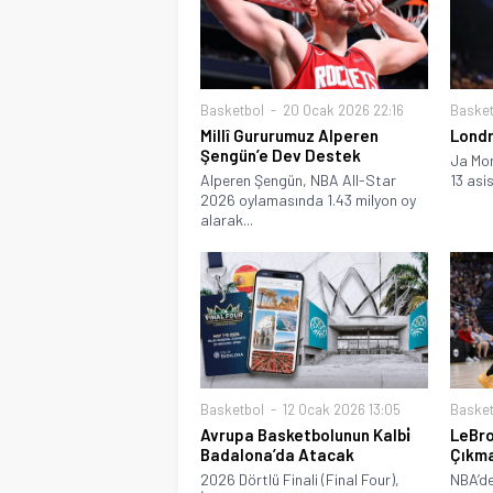
Basketbol
20 Ocak 2026 22:16
Basket
Millî Gururumuz Alperen
Londr
Şengün’e Dev Destek
Ja Mor
Alperen Şengün, NBA All-Star
13 asis
2026 oylamasında 1.43 milyon oy
alarak...
Basketbol
12 Ocak 2026 13:05
Basket
Avrupa Basketbolunun Kalbi̇
LeBro
Badalona’da Atacak
Çıkma
2026 Dörtlü Finali (Final Four),
NBA’d