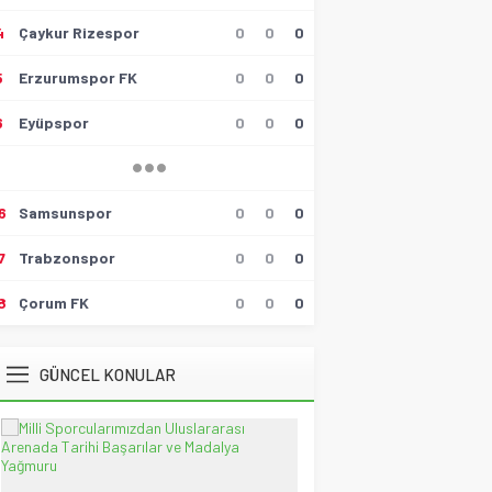
4
Çaykur Rizespor
0
0
0
Muzaffer Batumlu
4 Büyüklerin Bu Hafta Maçlarını
5
Erzurumspor FK
0
0
0
Yönetecek Hakemler Belli
Oldu!
6
Eyüpspor
0
0
0
19 Ağustos 2021 21:05
Savaş Özalp
UEFA Son 16 Turu’nda
NoFenerbahçe! YesTtingham
6
Samsunspor
0
0
0
Forest!
20 Şubat 2026 23:45
7
Trabzonspor
0
0
0
Selçuk Tuna
Atatürk’ün Kızları
8
Çorum FK
0
0
0
28 Temmuz 2026 12:40
Spor Meydanı
GÜNCEL KONULAR
100. Gazi Koşusu’nda zafere
uzanan Bay Nalçakan oldu
30 Haziran 2026 17:09
Tayyar Sümen
Sultanlar Sizlerle Gurur