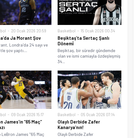
bol
20 Ocak 2026 20:59
Basketbol
15 Ocak 2026 00:34
a’da Ja Morant Şov
Beşiktaş’ta Sertaç Şanlı
Dönemi̇
ant, Londra'da 24 sayı ve
tle şov yaptı....
Beşiktaş, bir süredir gündemde
olan ve ismi camiayla özdeşleşmiş
34...
bol
09 Ocak 2026 15:17
Basketbol
05 Ocak 2026 07:14
n James’in “65 Maç”
Olaylı Derbide Zafer
zı
Kanarya’nın!
e LeBron James "65 Maç
Olaylı Derbide Zafer