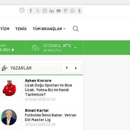
TİZM
TENİS
TÜM BRANŞLAR
İSTANBUL
31°C
URO
5,1824
AZ BULUTLU
Ayhan Kısrure
LTIN
Uzak Doğu Sporları mı Bize
.662,10
Uzak, Yoksa Biz mi Kendi
YAZARLAR
Tarihimize?
İST
24 Ocak 2026 20:03
3.779,39
Binali Kartal
OLAR
Futbolda İkinci Bahar: Vetran
7,6954
Elit Master Lig
23 Eylül 2025 22:28
Can Batumlu
Borç Ödendi
18 Aralık 2022 23:41