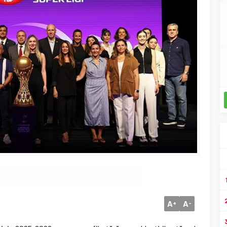
A
A
+
-