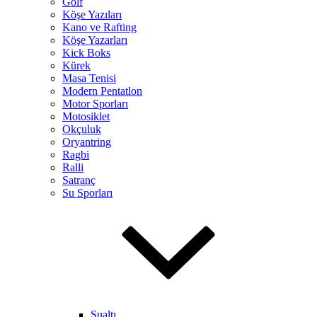
Golf
Köşe Yazıları
Kano ve Rafting
Köşe Yazarları
Kick Boks
Kürek
Masa Tenisi
Modern Pentatlon
Motor Sporları
Motosiklet
Okçuluk
Oryantring
Ragbi
Ralli
Satranç
Su Sporları
Sualtı