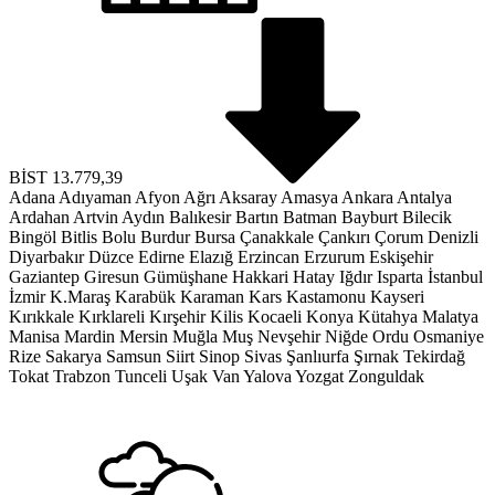
BİST
13.779,39
Adana
Adıyaman
Afyon
Ağrı
Aksaray
Amasya
Ankara
Antalya
Ardahan
Artvin
Aydın
Balıkesir
Bartın
Batman
Bayburt
Bilecik
Bingöl
Bitlis
Bolu
Burdur
Bursa
Çanakkale
Çankırı
Çorum
Denizli
Diyarbakır
Düzce
Edirne
Elazığ
Erzincan
Erzurum
Eskişehir
Gaziantep
Giresun
Gümüşhane
Hakkari
Hatay
Iğdır
Isparta
İstanbul
İzmir
K.Maraş
Karabük
Karaman
Kars
Kastamonu
Kayseri
Kırıkkale
Kırklareli
Kırşehir
Kilis
Kocaeli
Konya
Kütahya
Malatya
Manisa
Mardin
Mersin
Muğla
Muş
Nevşehir
Niğde
Ordu
Osmaniye
Rize
Sakarya
Samsun
Siirt
Sinop
Sivas
Şanlıurfa
Şırnak
Tekirdağ
Tokat
Trabzon
Tunceli
Uşak
Van
Yalova
Yozgat
Zonguldak