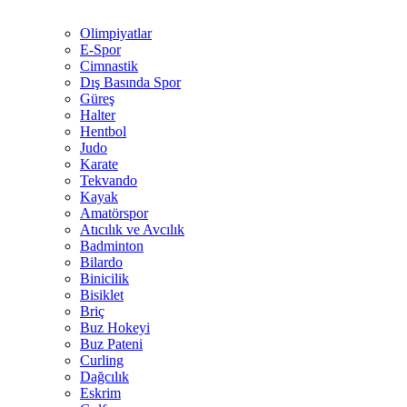
Olimpiyatlar
E-Spor
Cimnastik
Dış Basında Spor
Güreş
Halter
Hentbol
Judo
Karate
Tekvando
Kayak
Amatörspor
Atıcılık ve Avcılık
Badminton
Bilardo
Binicilik
Bisiklet
Briç
Buz Hokeyi
Buz Pateni
Curling
Dağcılık
Eskrim