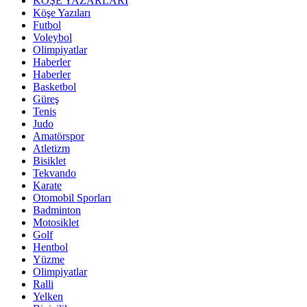
KÖŞE YAZARLARI
Köşe Yazıları
Futbol
Voleybol
Olimpiyatlar
Haberler
Haberler
Basketbol
Güreş
Tenis
Judo
Amatörspor
Atletizm
Bisiklet
Tekvando
Karate
Otomobil Sporları
Badminton
Motosiklet
Golf
Hentbol
Yüzme
Olimpiyatlar
Ralli
Yelken