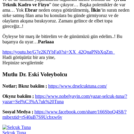
Teknik Kadro ve Fizyo
” öne çıkıyor… Başka polemikler de var
ama… Yok
Ebrar
neden oraya götürülmemiş,
İlkin
‘in suratı neden
sirke satmış filan ama bu konulara bu günde girmiyoruz ve de
olayların akışına bırakıyoruz. Zamanı gelince de elbet topa
gireceğiz..!
Öyleyse bir marş ile bitirelim ve de günümüzü gün edelim..! Bu
başarıya da uyar…
Parlaaa
https://youtu.be/G7e2KlYbFa0?si=XX_42QnaPNbXqZm_
Hadi görüşürüz bir ara yine,
Hepinize sevgilerimle
Mutlu Dr. Eski Voleybolcu
Notlar; Bknz bakiim ;
https://www.drselcuktuna.com/
Okynz bakiim ;
https://www.nobelyayin.com/yazar-selcuk-tuna/?
yazar=Sel%C3%A7uk%20Tuna
Sosyal Medya ;
https://www.facebook.com/share/166SboQ4S8/?
mibextid=rS40aB7S9Ucbxw6v
Selçuk Tuna