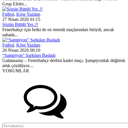
Grup Efeler...
Futbol
,
Köşe Yazıları
27 Nisan 2026 01:15
Sözün Bittiği Yer..!!
Fenerbahçe için belki de en önemli maçlarından biriydi, ancak
sahada...
Futbol
,
Köşe Yazıları
26 Nisan 2026 00:10
“Şampiyon” Şarkıları Başladı
Galatasaray – Fenerbahçe derbisi kader maçı. Şampiyonluk düğümü
artık çözülüyor....
YORUMLAR