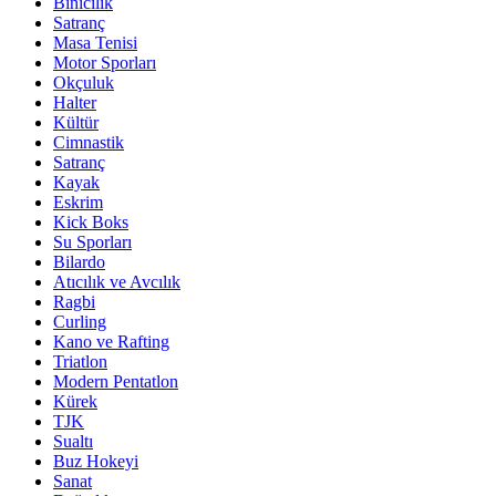
Binicilik
Satranç
Masa Tenisi
Motor Sporları
Okçuluk
Halter
Kültür
Cimnastik
Satranç
Kayak
Eskrim
Kick Boks
Su Sporları
Bilardo
Atıcılık ve Avcılık
Ragbi
Curling
Kano ve Rafting
Triatlon
Modern Pentatlon
Kürek
TJK
Sualtı
Buz Hokeyi
Sanat