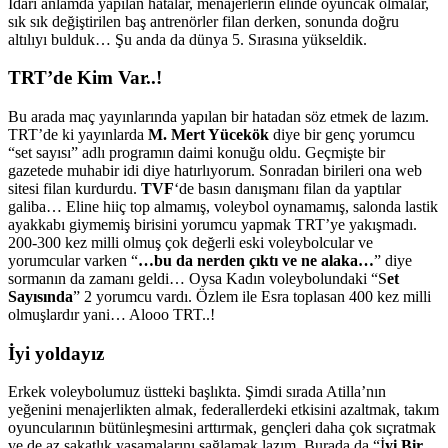
İdari anlamda yapılan hatalar, menajerlerin elinde oyuncak olmalar,
sık sık değiştirilen baş antrenörler filan derken, sonunda doğru
altılıyı bulduk… Şu anda da dünya 5. Sırasına yükseldik.
TRT’de Kim Var..!
Bu arada maç yayınlarında yapılan bir hatadan söz etmek de lazım.
TRT’de ki yayınlarda
M. Mert Yücekök
diye bir genç yorumcu
“set sayısı” adlı programın daimi konuğu oldu. Geçmişte bir
gazetede muhabir idi diye hatırlıyorum. Sonradan birileri ona web
sitesi filan kurdurdu.
TVF
‘de basın danışmanı filan da yaptılar
galiba… Eline hiiç top almamış, voleybol oynamamış, salonda lastik
ayakkabı giymemiş birisini yorumcu yapmak TRT’ye yakışmadı.
200-300 kez milli olmuş çok değerli eski voleybolcular ve
yorumcular varken “
…bu da nerden çıktı ve ne alaka…
” diye
sormanın da zamanı geldi… Oysa Kadın voleybolundaki “S
et
Sayısında
” 2 yorumcu vardı. Özlem ile Esra toplasan 400 kez milli
olmuşlardır yani… Alooo TRT..!
İyi yoldayız
Erkek voleybolumuz üstteki başlıkta. Şimdi sırada Atilla’nın
yeğenini menajerlikten almak, federallerdeki etkisini azaltmak, takım
oyuncularının bütünleşmesini arttırmak, gençleri daha çok sıçratmak
ve de az sakatlık yaşamalarını sağlamak lazım. Burada da “İ
yi Bir