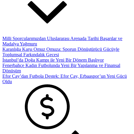
Milli Sporcularımızdan Uluslararası Arenada Tarihi Başarılar ve
Madalya Yağmuru
Karanlığa Karşı Omuz Omuza: Sporun Dönüştürücü Gücüyle
Toplumsal Farkındalık Gecesi
İstanbul’da Doğa Kampı ile Yeni Bir Dönem Başlıyor
Fenerbahçe Kadın Futbolunda Yeni Bir Yapılanma ve Finansal
Dönüşüm
Efor Çay’dan Futbola Destek: Efor Çay, Erbaaspor’un Yeni Gücü
Oldu