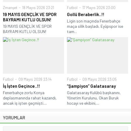
Zmanşet
18 Mayıs 2026 23:21
Futbol
17 Mayıs 2026 23:00
19 MAYIS GENÇLİK VE SPOR
Gollü Beraberlik..!!
BAYRAMI KUTLU OLSUN!
Ligin son maçında Fenerbahçe
19 MAYIS GENÇLİK VE SPOR
maça silik başladı, Eyüpspor ise
BAYRAMI KUTLU OLSUN!
tam...
Futbol
09 Mayıs 2026 23:14
Futbol
09 Mayıs 2026 23:05
İş İşten Geçince..!!
“Şampiyon” Galatasaray
Fenerbahçe zorlu Konya
Galatasaray Kulübü başkanını,
deplasmanında rahat kazandı,
Yönetim Kurulunu, Okan Buruk
ancak iş işten geçmişti....
hocayı ve ekibini,...
YORUMLAR