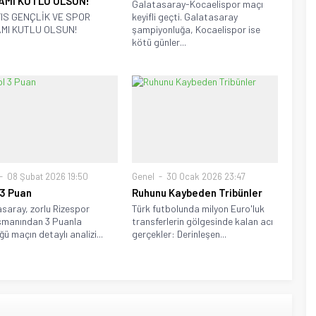
AMI KUTLU OLSUN!
Galatasaray-Kocaelispor maçı
YIS GENÇLİK VE SPOR
keyifli geçti. Galatasaray
MI KUTLU OLSUN!
şampiyonluğa, Kocaelispor ise
kötü günler...
08 Şubat 2026 19:50
Genel
30 Ocak 2026 23:47
 3 Puan
Ruhunu Kaybeden Tribünler
saray, zorlu Rizespor
Türk futbolunda milyon Euro'luk
smanından 3 Puanla
transferlerin gölgesinde kalan acı
ü maçın detaylı analizi...
gerçekler: Derinleşen...