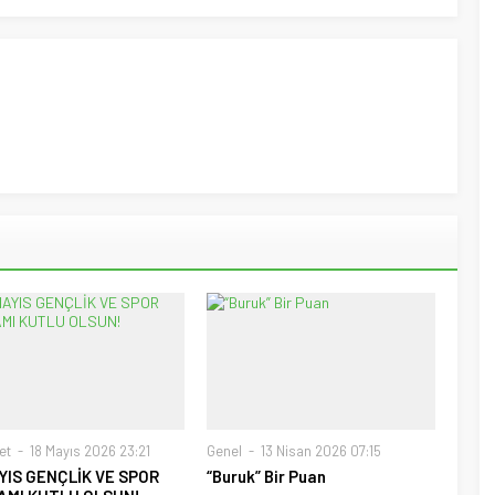
et
18 Mayıs 2026 23:21
Genel
13 Nisan 2026 07:15
YIS GENÇLİK VE SPOR
“Buruk” Bir Puan