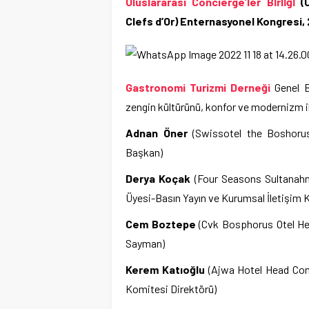
Uluslararası Concıerge’ler Bı̇rlı̇ğı̇
(U
Clefs d’Or) Enternasyonel Kongresi, 
Gastronomi Turizmi Derneği
Genel B
zengin kültürünü, konfor ve modernizm il
Adnan Öner
(Swissotel the Boshoru
Başkan)
Derya Koçak
(Four Seasons Sultanahm
Üyesi-Basın Yayın ve Kurumsal İletişim 
Cem Boztepe
(Cvk Bosphorus Otel He
Sayman)
Kerem Katıoğlu
(Ajwa Hotel Head Con
Komitesi Direktörü)