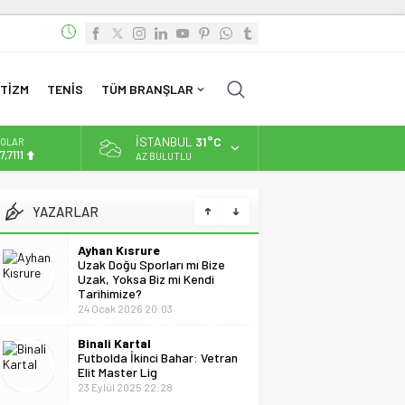
TİZM
TENİS
TÜM BRANŞLAR
İSTANBUL
31°C
OLAR
7,7111
AZ BULUTLU
URO
5,1881
YAZARLAR
LTIN
.660,55
Ayhan Kısrure
Uzak Doğu Sporları mı Bize
Uzak, Yoksa Biz mi Kendi
İST
Tarihimize?
3.779,39
24 Ocak 2026 20:03
Binali Kartal
Futbolda İkinci Bahar: Vetran
Elit Master Lig
23 Eylül 2025 22:28