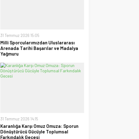
30 Haziran 2026 17:09
Tayyar Sümen
Sultanlar Sizlerle Gurur
Duyuyoruz!
28 Temmuz 2026 15:15
31 Temmuz 2026 15:05
Milli Sporcularımızdan Uluslararası
Ufuk Ağca
Arenada Tarihi Başarılar ve Madalya
“Şampiyon” Galatasaray
Yağmuru
09 Mayıs 2026 23:05
31 Temmuz 2026 14:15
Karanlığa Karşı Omuz Omuza: Sporun
Dönüştürücü Gücüyle Toplumsal
Farkındalık Gecesi