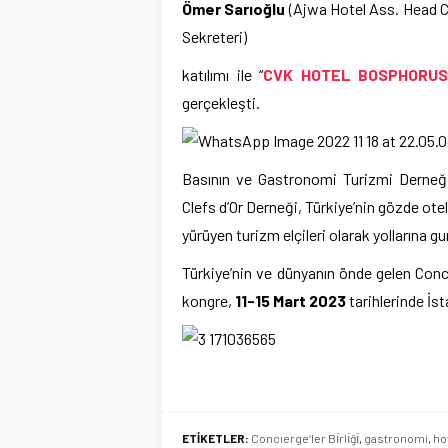
Ömer Sarıoğlu
(Ajwa Hotel Ass. Head C
Sekreteri)
katılımı ile “
CVK HOTEL BOSPHORU
gerçekleşti.
Basının ve Gastronomi Turizmi Derneğin
Clefs d’Or Derneği, Türkiye’nin gözde ote
yürüyen turizm elçileri olarak yollarına g
Türkiye’nin ve dünyanın önde gelen Conci
kongre,
11-15 Mart 2023
tarihlerinde İs
ETİKETLER:
Concıerge’ler Bı̇rlı̇ğı̇
,
gastronomi
,
ho