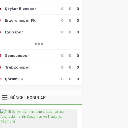
4
Çaykur Rizespor
0
0
0
Hüseyin Tokmak
Gollü Beraberlik..!!
5
Erzurumspor FK
0
0
0
17 Mayıs 2026 23:00
6
Eyüpspor
0
0
0
Muzaffer Batumlu
4 Büyüklerin Bu Hafta Maçlarını
Yönetecek Hakemler Belli
Oldu!
19 Ağustos 2021 21:05
6
Samsunspor
0
0
0
Savaş Özalp
7
Trabzonspor
0
0
0
UEFA Son 16 Turu’nda
NoFenerbahçe! YesTtingham
Forest!
8
Çorum FK
0
0
0
20 Şubat 2026 23:45
Selçuk Tuna
GÜNCEL KONULAR
Atatürk’ün Kızları
28 Temmuz 2026 12:40
Spor Meydanı
100. Gazi Koşusu’nda zafere
uzanan Bay Nalçakan oldu