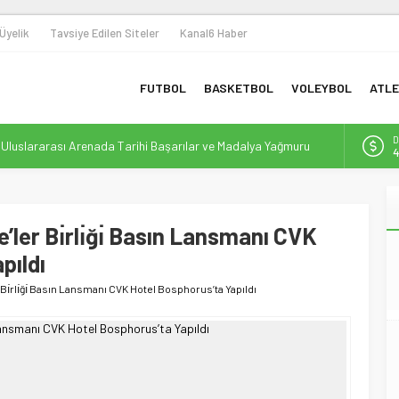
Üyelik
Tavsiye Edilen Siteler
Kanal6 Haber
FUTBOL
BASKETBOL
VOLEYBOL
ATLE
D
n Uluslararası Arenada Tarihi Başarılar ve Madalya Yağmuru
4
 Omuza: Sporun Dönüştürücü Gücüyle Toplumsal Farkındalık
E
5
 ile Yeni Bir Dönem Başlıyor
ler Bı̇rlı̇ğı̇ Basın Lansmanı CVK
A
6
bolunda Yeni Bir Yapılanma ve Finansal Dönüşüm
pıldı
Destek: Efor Çay, Erbaaspor’un Yeni Gücü Oldu
B
1
ı̇rlı̇ğı̇ Basın Lansmanı CVK Hotel Bosphorus’ta Yapıldı