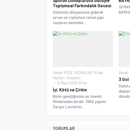
Sporun Dönüştürücü Gücüyle
BAYR
Toplumsal Farkındalık Gecesi
19 MA
Günümüz dünyasında giderek
BAYRA
artan ve toplumun temel yapı
taşlarını derinden...
Genel
,
KÖŞE YAZARLARI
,
Köşe
Genel
Yazıları
,
Voleybol
3 Gol
14 Mart 2026 01:44
Galata
İyi, Kötü ve Çirkin
depla
Bizim gençliğimizin en önemli
döndüğ
filmlerinden biridir. 1966 yapımı
Sergio Leone’nin...
YORUMLAR