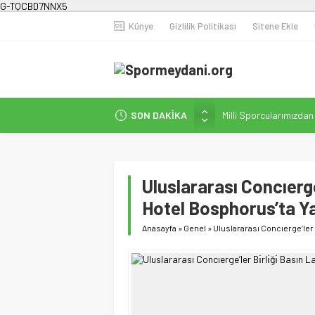
G-TQCBD7NNX5
Künye
Gizlilik Politikası
Sitene Ekle
Milli Sporcularımızda
SON DAKİKA
Karanlığa Karşı Omuz
Gecesi
İstanbul’da Doğa Kampı
Uluslararası Concıerge’
Fenerbahçe Kadın Fut
Hotel Bosphorus’ta Ya
Efor Çay’dan Futbola 
Anasayfa
»
Genel
»
Uluslararası Concıerge’ler B