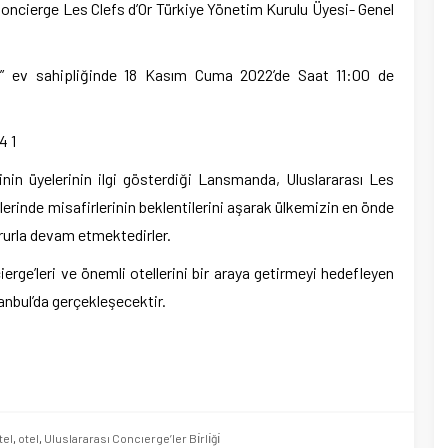
oncierge Les Clefs d’Or Türkiye Yönetim Kurulu Üyesi- Genel
S
” ev sahipliğinde 18 Kasım Cuma 2022’de Saat 11:00 de
in üyelerinin ilgi gösterdiği Lansmanda, Uluslararası Les
llerinde misafirlerinin beklentilerini aşarak ülkemizin en önde
ururla devam etmektedirler.
erge’leri ve önemli otellerini bir araya getirmeyi hedefleyen
tanbul’da gerçekleşecektir.
tel
,
otel
,
Uluslararası Concıerge’ler Bı̇rlı̇ğı̇