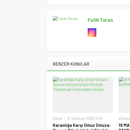
Fatih Turan
BENZER KONULAR
Genel
31 Temmuz 2026 14:15
Zmanş
Karanlığa Karşı Omuz Omuza:
19 MA