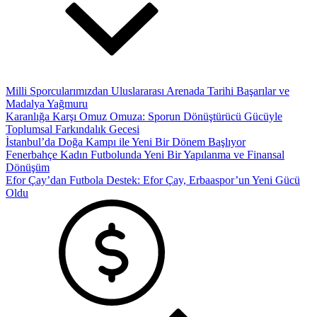
Milli Sporcularımızdan Uluslararası Arenada Tarihi Başarılar ve
Madalya Yağmuru
Karanlığa Karşı Omuz Omuza: Sporun Dönüştürücü Gücüyle
Toplumsal Farkındalık Gecesi
İstanbul’da Doğa Kampı ile Yeni Bir Dönem Başlıyor
Fenerbahçe Kadın Futbolunda Yeni Bir Yapılanma ve Finansal
Dönüşüm
Efor Çay’dan Futbola Destek: Efor Çay, Erbaaspor’un Yeni Gücü
Oldu