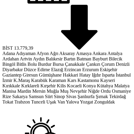
BİST
13.779,39
Adana
Adıyaman
Afyon
Ağrı
Aksaray
Amasya
Ankara
Antalya
Ardahan
Artvin
Aydın
Balıkesir
Bartın
Batman
Bayburt
Bilecik
Bingöl
Bitlis
Bolu
Burdur
Bursa
Çanakkale
Çankırı
Çorum
Denizli
Diyarbakır
Düzce
Edirne
Elazığ
Erzincan
Erzurum
Eskişehir
Gaziantep
Giresun
Gümüşhane
Hakkari
Hatay
Iğdır
Isparta
İstanbul
İzmir
K.Maraş
Karabük
Karaman
Kars
Kastamonu
Kayseri
Kırıkkale
Kırklareli
Kırşehir
Kilis
Kocaeli
Konya
Kütahya
Malatya
Manisa
Mardin
Mersin
Muğla
Muş
Nevşehir
Niğde
Ordu
Osmaniye
Rize
Sakarya
Samsun
Siirt
Sinop
Sivas
Şanlıurfa
Şırnak
Tekirdağ
Tokat
Trabzon
Tunceli
Uşak
Van
Yalova
Yozgat
Zonguldak