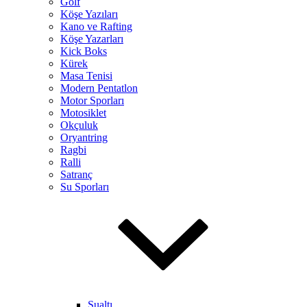
Golf
Köşe Yazıları
Kano ve Rafting
Köşe Yazarları
Kick Boks
Kürek
Masa Tenisi
Modern Pentatlon
Motor Sporları
Motosiklet
Okçuluk
Oryantring
Ragbi
Ralli
Satranç
Su Sporları
Sualtı