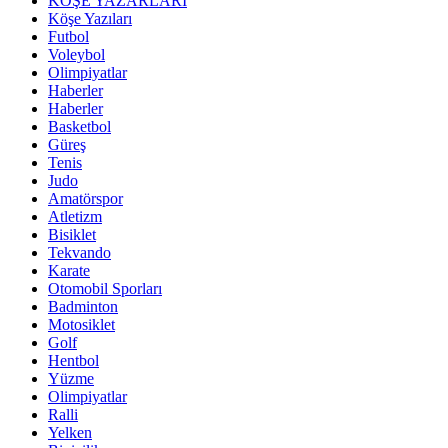
KÖŞE YAZARLARI
Köşe Yazıları
Futbol
Voleybol
Olimpiyatlar
Haberler
Haberler
Basketbol
Güreş
Tenis
Judo
Amatörspor
Atletizm
Bisiklet
Tekvando
Karate
Otomobil Sporları
Badminton
Motosiklet
Golf
Hentbol
Yüzme
Olimpiyatlar
Ralli
Yelken