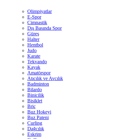
Olimpiyatlar
E-Spor
Cimnastik
Dış Basında Spor
Güreş
Halter
Hentbol
Judo
Karate
Tekvando
Kayak
Amatörspor
Atıcılık ve Avcılık
Badminton
Bilardo
Binicilik
Bisiklet
Briç
Buz Hokeyi
Buz Pateni
Curling
Dağcılık
Eskrim