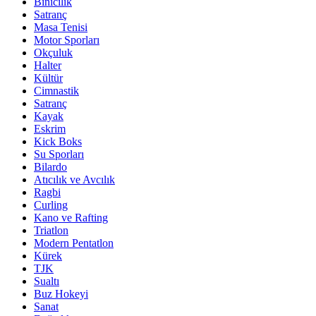
Binicilik
Satranç
Masa Tenisi
Motor Sporları
Okçuluk
Halter
Kültür
Cimnastik
Satranç
Kayak
Eskrim
Kick Boks
Su Sporları
Bilardo
Atıcılık ve Avcılık
Ragbi
Curling
Kano ve Rafting
Triatlon
Modern Pentatlon
Kürek
TJK
Sualtı
Buz Hokeyi
Sanat