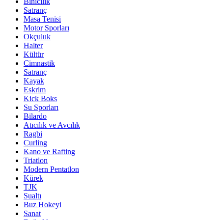
Binicilik
Satranç
Masa Tenisi
Motor Sporları
Okçuluk
Halter
Kültür
Cimnastik
Satranç
Kayak
Eskrim
Kick Boks
Su Sporları
Bilardo
Atıcılık ve Avcılık
Ragbi
Curling
Kano ve Rafting
Triatlon
Modern Pentatlon
Kürek
TJK
Sualtı
Buz Hokeyi
Sanat