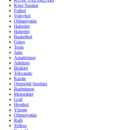
KÖŞE YAZARLARI
Köşe Yazıları
Futbol
Voleybol
Olimpiyatlar
Haberler
Haberler
Basketbol
Güreş
Tenis
Judo
Amatörspor
Atletizm
Bisiklet
Tekvando
Karate
Otomobil Sporları
Badminton
Motosiklet
Golf
Hentbol
Yüzme
Olimpiyatlar
Ralli
Yelken