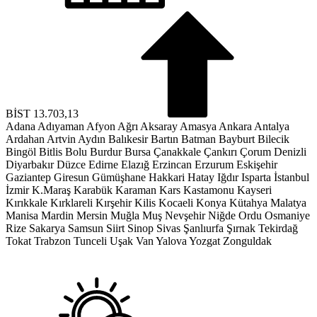
BİST
13.703,13
Adana
Adıyaman
Afyon
Ağrı
Aksaray
Amasya
Ankara
Antalya
Ardahan
Artvin
Aydın
Balıkesir
Bartın
Batman
Bayburt
Bilecik
Bingöl
Bitlis
Bolu
Burdur
Bursa
Çanakkale
Çankırı
Çorum
Denizli
Diyarbakır
Düzce
Edirne
Elazığ
Erzincan
Erzurum
Eskişehir
Gaziantep
Giresun
Gümüşhane
Hakkari
Hatay
Iğdır
Isparta
İstanbul
İzmir
K.Maraş
Karabük
Karaman
Kars
Kastamonu
Kayseri
Kırıkkale
Kırklareli
Kırşehir
Kilis
Kocaeli
Konya
Kütahya
Malatya
Manisa
Mardin
Mersin
Muğla
Muş
Nevşehir
Niğde
Ordu
Osmaniye
Rize
Sakarya
Samsun
Siirt
Sinop
Sivas
Şanlıurfa
Şırnak
Tekirdağ
Tokat
Trabzon
Tunceli
Uşak
Van
Yalova
Yozgat
Zonguldak