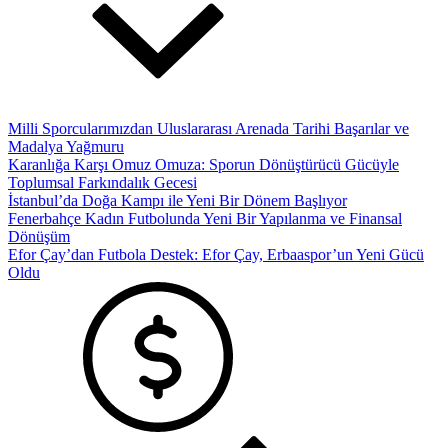
Milli Sporcularımızdan Uluslararası Arenada Tarihi Başarılar ve
Madalya Yağmuru
Karanlığa Karşı Omuz Omuza: Sporun Dönüştürücü Gücüyle
Toplumsal Farkındalık Gecesi
İstanbul’da Doğa Kampı ile Yeni Bir Dönem Başlıyor
Fenerbahçe Kadın Futbolunda Yeni Bir Yapılanma ve Finansal
Dönüşüm
Efor Çay’dan Futbola Destek: Efor Çay, Erbaaspor’un Yeni Gücü
Oldu