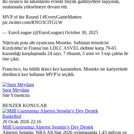
İki oyuncu da takımlarını evinde büyük galibiyetlere taşıyarak,
sıralamada yükselmeye devam etti.
MVP of the Round I #EveryGameMatters
pic.twitter.com/RNO3ClTGLW
— EuroLeague (@EuroLeague) October 30, 2025
Nijeryalı pota altı oyuncusu Moneke, Sırbistan temsilcisi
Kızılyıldız’ın Fransa’nın LDLC ASVEL ekibine karşı 79-65
kazandığı karşılaşmada 24 sayı, 7 ribaunt, 3 asist ve 3 top çalma ile
öne çıktı.
Francisco, bu ödülü ikinci kez kazanırken, Moneke ise kariyerinde
dördüncü kez haftanın MVP’si seçildi.
Spor Meydanı
Site Yöneticisi
BENZER KONULAR
Basketbol
20 Ocak 2026 22:16
Millî Gururumuz Alperen Şengün’e Dev Destek
Alperen Şengün, NBA All-Star 2026 oylamasında 1.43 milyon oy