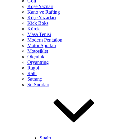
Golf
Köşe Yazıları
Kano ve Rafting
Köşe Yazarları
Kick Boks
Kürek
Masa Tenisi
Modern Pentatlon
Motor Sporları
Motosiklet
Okçuluk
Oryantring
Ragbi
Ralli
Satranç
Su Sporları
Sualtı