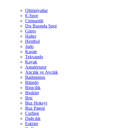
Olimpiyatlar
E-Spor
Cimnastik
Dış Basında Spor
Güreş
Halter
Hentbol
Judo
Karate
Tekvando
Kayak
Amatörspor
Atıcılık ve Avcılık
Badminton
Bilardo
Binicilik
Bisiklet
Briç
Buz Hokeyi
Buz Pateni
Curling
Dağcılık
Eskrim