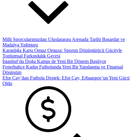
Milli Sporcularımızdan Uluslararası Arenada Tarihi Başarılar ve
Madalya Yağmuru
Karanlığa Karşı Omuz Omuza: Sporun Dönüştürücü Gücüyle
Toplumsal Farkındalık Gecesi
İstanbul’da Doğa Kampı ile Yeni Bir Dönem Başlıyor
Fenerbahçe Kadın Futbolunda Yeni Bir Yapılanma ve Finansal
Dönüşüm
Efor Çay’dan Futbola Destek: Efor Çay, Erbaaspor’un Yeni Gücü
Oldu