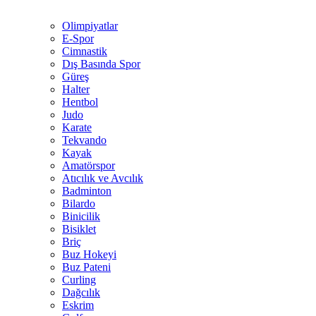
Olimpiyatlar
E-Spor
Cimnastik
Dış Basında Spor
Güreş
Halter
Hentbol
Judo
Karate
Tekvando
Kayak
Amatörspor
Atıcılık ve Avcılık
Badminton
Bilardo
Binicilik
Bisiklet
Briç
Buz Hokeyi
Buz Pateni
Curling
Dağcılık
Eskrim