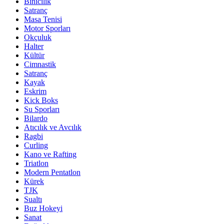
Binicilik
Satranç
Masa Tenisi
Motor Sporları
Okçuluk
Halter
Kültür
Cimnastik
Satranç
Kayak
Eskrim
Kick Boks
Su Sporları
Bilardo
Atıcılık ve Avcılık
Ragbi
Curling
Kano ve Rafting
Triatlon
Modern Pentatlon
Kürek
TJK
Sualtı
Buz Hokeyi
Sanat