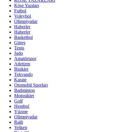
KÖŞE YAZARLARI
Köşe Yazıları
Futbol
Voleybol
Olimpiyatlar
Haberler
Haberler
Basketbol
Güreş
Tenis
Judo
Amatörspor
Atletizm
Bisiklet
Tekvando
Karate
Otomobil Sporları
Badminton
Motosiklet
Golf
Hentbol
Yüzme
Olimpiyatlar
Ralli
Yelken