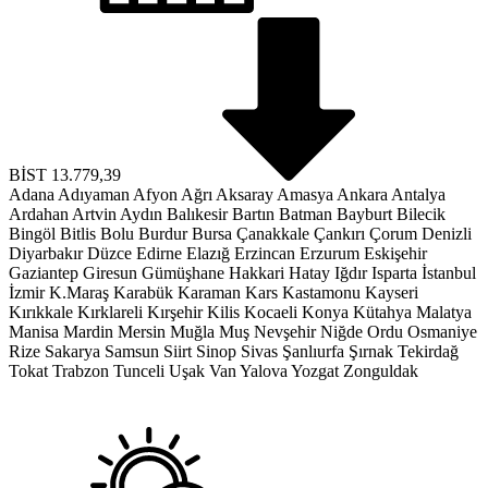
BİST
13.779,39
Adana
Adıyaman
Afyon
Ağrı
Aksaray
Amasya
Ankara
Antalya
Ardahan
Artvin
Aydın
Balıkesir
Bartın
Batman
Bayburt
Bilecik
Bingöl
Bitlis
Bolu
Burdur
Bursa
Çanakkale
Çankırı
Çorum
Denizli
Diyarbakır
Düzce
Edirne
Elazığ
Erzincan
Erzurum
Eskişehir
Gaziantep
Giresun
Gümüşhane
Hakkari
Hatay
Iğdır
Isparta
İstanbul
İzmir
K.Maraş
Karabük
Karaman
Kars
Kastamonu
Kayseri
Kırıkkale
Kırklareli
Kırşehir
Kilis
Kocaeli
Konya
Kütahya
Malatya
Manisa
Mardin
Mersin
Muğla
Muş
Nevşehir
Niğde
Ordu
Osmaniye
Rize
Sakarya
Samsun
Siirt
Sinop
Sivas
Şanlıurfa
Şırnak
Tekirdağ
Tokat
Trabzon
Tunceli
Uşak
Van
Yalova
Yozgat
Zonguldak