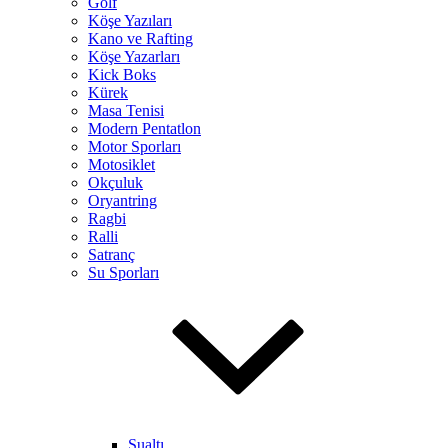
Golf
Köşe Yazıları
Kano ve Rafting
Köşe Yazarları
Kick Boks
Kürek
Masa Tenisi
Modern Pentatlon
Motor Sporları
Motosiklet
Okçuluk
Oryantring
Ragbi
Ralli
Satranç
Su Sporları
Sualtı