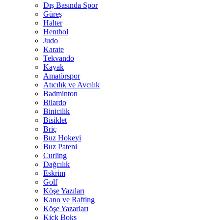
Dış Basında Spor
Güreş
Halter
Hentbol
Judo
Karate
Tekvando
Kayak
Amatörspor
Atıcılık ve Avcılık
Badminton
Bilardo
Binicilik
Bisiklet
Briç
Buz Hokeyi
Buz Pateni
Curling
Dağcılık
Eskrim
Golf
Köşe Yazıları
Kano ve Rafting
Köşe Yazarları
Kick Boks