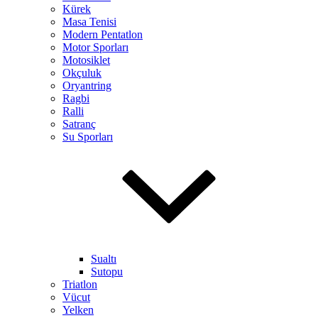
Kürek
Masa Tenisi
Modern Pentatlon
Motor Sporları
Motosiklet
Okçuluk
Oryantring
Ragbi
Ralli
Satranç
Su Sporları
Sualtı
Sutopu
Triatlon
Vücut
Yelken