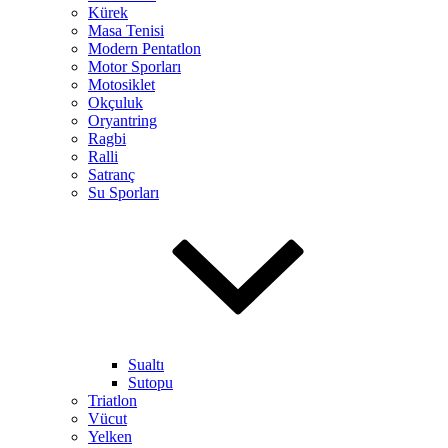
Kürek
Masa Tenisi
Modern Pentatlon
Motor Sporları
Motosiklet
Okçuluk
Oryantring
Ragbi
Ralli
Satranç
Su Sporları
Sualtı
Sutopu
Triatlon
Vücut
Yelken