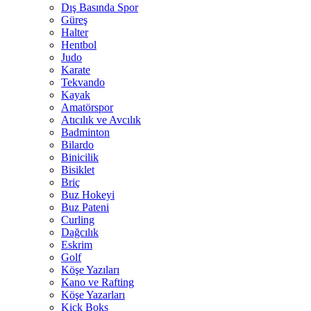
Dış Basında Spor
Güreş
Halter
Hentbol
Judo
Karate
Tekvando
Kayak
Amatörspor
Atıcılık ve Avcılık
Badminton
Bilardo
Binicilik
Bisiklet
Briç
Buz Hokeyi
Buz Pateni
Curling
Dağcılık
Eskrim
Golf
Köşe Yazıları
Kano ve Rafting
Köşe Yazarları
Kick Boks