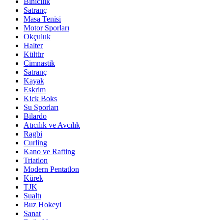
Binicilik
Satranç
Masa Tenisi
Motor Sporları
Okçuluk
Halter
Kültür
Cimnastik
Satranç
Kayak
Eskrim
Kick Boks
Su Sporları
Bilardo
Atıcılık ve Avcılık
Ragbi
Curling
Kano ve Rafting
Triatlon
Modern Pentatlon
Kürek
TJK
Sualtı
Buz Hokeyi
Sanat