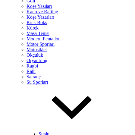
Golf
Köşe Yazıları
Kano ve Rafting
Köşe Yazarları
Kick Boks
Kürek
Masa Tenisi
Modern Pentatlon
Motor Sporları
Motosiklet
Okçuluk
Oryantring
Ragbi
Ralli
Satranç
Su Sporları
Sualtı