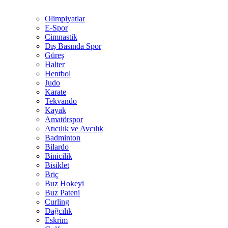
Olimpiyatlar
E-Spor
Cimnastik
Dış Basında Spor
Güreş
Halter
Hentbol
Judo
Karate
Tekvando
Kayak
Amatörspor
Atıcılık ve Avcılık
Badminton
Bilardo
Binicilik
Bisiklet
Briç
Buz Hokeyi
Buz Pateni
Curling
Dağcılık
Eskrim