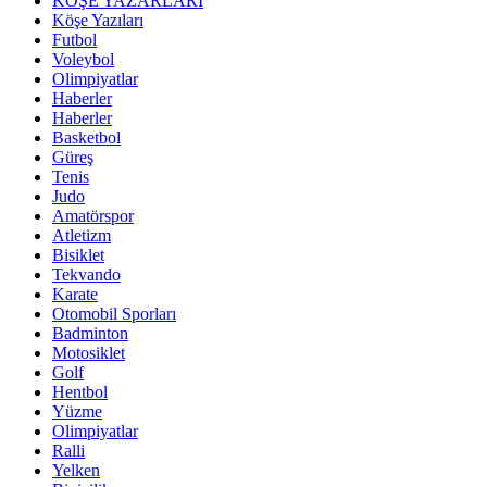
KÖŞE YAZARLARI
Köşe Yazıları
Futbol
Voleybol
Olimpiyatlar
Haberler
Haberler
Basketbol
Güreş
Tenis
Judo
Amatörspor
Atletizm
Bisiklet
Tekvando
Karate
Otomobil Sporları
Badminton
Motosiklet
Golf
Hentbol
Yüzme
Olimpiyatlar
Ralli
Yelken