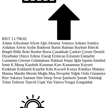
BİST
13.798,82
Adana
Adıyaman
Afyon
Ağrı
Aksaray
Amasya
Ankara
Antalya
Ardahan
Artvin
Aydın
Balıkesir
Bartın
Batman
Bayburt
Bilecik
Bingöl
Bitlis
Bolu
Burdur
Bursa
Çanakkale
Çankırı
Çorum
Denizli
Diyarbakır
Düzce
Edirne
Elazığ
Erzincan
Erzurum
Eskişehir
Gaziantep
Giresun
Gümüşhane
Hakkari
Hatay
Iğdır
Isparta
İstanbul
İzmir
K.Maraş
Karabük
Karaman
Kars
Kastamonu
Kayseri
Kırıkkale
Kırklareli
Kırşehir
Kilis
Kocaeli
Konya
Kütahya
Malatya
Manisa
Mardin
Mersin
Muğla
Muş
Nevşehir
Niğde
Ordu
Osmaniye
Rize
Sakarya
Samsun
Siirt
Sinop
Sivas
Şanlıurfa
Şırnak
Tekirdağ
Tokat
Trabzon
Tunceli
Uşak
Van
Yalova
Yozgat
Zonguldak