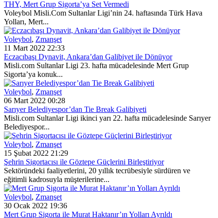
THY, Mert Grup Sigorta’ya Set Vermedi
Voleybol Misli.Com Sultanlar Ligi’nin 24. haftasında Türk Hava
Yolları, Mert...
Voleybol
,
Zmanşet
11 Mart 2022 22:33
Eczacıbaşı Dynavit, Ankara’dan Galibiyet ile Dönüyor
Misli.com Sultanlar Ligi 23. hafta mücadelesinde Mert Grup
Sigorta’ya konuk...
Voleybol
,
Zmanşet
06 Mart 2022 00:28
Sarıyer Belediyespor’dan Tie Break Galibiyeti
Misli.com Sultanlar Ligi ikinci yarı 22. hafta mücadelesinde Sarıyer
Belediyespor...
Voleybol
,
Zmanşet
15 Şubat 2022 21:29
Şehrin Sigortacısı ile Göztepe Güçlerini Birleştiriyor
Sektöründeki faaliyetlerini, 20 yıllık tecrübesiyle sürdüren ve
eğitimli kadrosuyla müşterilerine...
Voleybol
,
Zmanşet
30 Ocak 2022 19:36
Mert Grup Sigorta ile Murat Haktanır’ın Yolları Ayrıldı