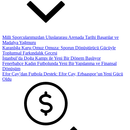
Milli Sporcularımızdan Uluslararası Arenada Tarihi Başarılar ve
Madalya Yağmuru
Karanlığa Karşı Omuz Omuza: Sporun Dönüştürücü Gücüyle
Toplumsal Farkındalık Gecesi
İstanbul’da Doğa Kampı ile Yeni Bir Dönem Başlıyor
Fenerbahçe Kadın Futbolunda Yeni Bir Yapılanma ve Finansal
Dönüşüm
Efor Çay’dan Futbola Destek: Efor Çay, Erbaaspor’un Yeni Gücü
Oldu