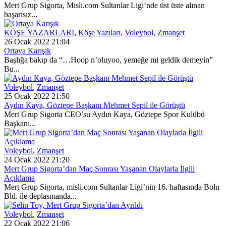
Mert Grup Sigorta, Misli.com Sultanlar Ligi‘nde üst üste alınan
başarısız...
KÖŞE YAZARLARI
,
Köşe Yazıları
,
Voleybol
,
Zmanşet
26 Ocak 2022 21:04
Ortaya Karışık
Başlığa bakıp da “…Hoop n’oluyoo, yemeğe mi geldik demeyin”
Bu...
Voleybol
,
Zmanşet
25 Ocak 2022 21:50
Aydın Kaya, Göztepe Başkanı Mehmet Sepil ile Görüştü
Mert Grup Sigorta CEO’su Aydın Kaya, Göztepe Spor Kulübü
Başkanı...
Voleybol
,
Zmanşet
24 Ocak 2022 21:20
Mert Grup Sigorta’dan Maç Sonrası Yaşanan Olaylarla İlgili
Açıklama
Mert Grup Sigorta, misli.com Sultanlar Ligi’nin 16. haftasında Bolu
Bld. ile deplasmanda...
Voleybol
,
Zmanşet
22 Ocak 2022 21:06