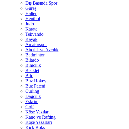
Dış Basında Spor
Güreş
Halter
Hentbol
Judo
Karate
Tekvando
Kayak
Amatörspor
Atıcılık ve Avcılık
Badminton
Bilardo
Binicilik
Bisiklet
Briç
Buz Hokeyi
Buz Pateni
Curling
Dağcılık
Eskrim
Golf
Köşe Yazıları
Kano ve Rafting
Köşe Yazarları
Kick Boks