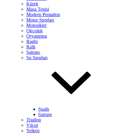
Kürek
Masa Tenisi
Modern Pentatlon
Motor Sporları
Motosiklet
Okçuluk
Oryantring
Ragbi
Ralli
Satranç
Su Sporları
Sualtı
Sutopu
Triatlon
Vücut
Yelken