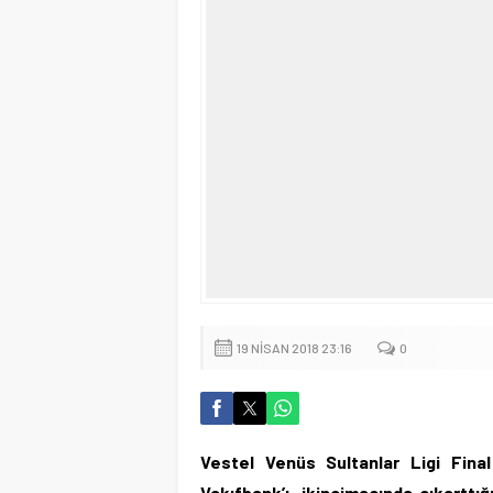
19 NISAN 2018 23:16
0
Vestel Venüs Sultanlar Ligi Final
Vakıfbank’ı, ikincimaçında çıkarttı