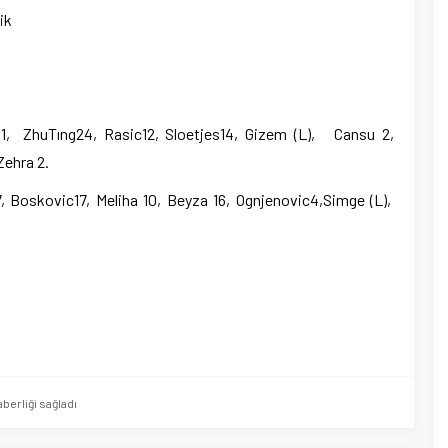
ik
1, ZhuTıng24, Rasic12, Sloetjes14, Gizem (L), Cansu 2,
Zehra 2.
, Boskovic17, Meliha 10, Beyza 16, Ognjenovic4,Simge (L),
erliği sağladı