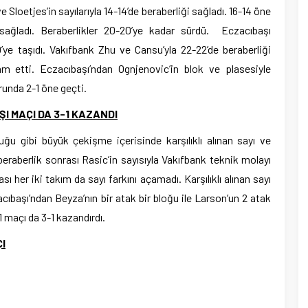
Sloetjes’in sayılarıyla 14-14’de beraberliği sağladı. 16-14 öne
i sağladı. Beraberlikler 20-20’ye kadar sürdü. Eczacıbaşı
ye taşıdı. Vakıfbank Zhu ve Cansu’yla 22-22’de beraberliği
am etti. Eczacıbaşı’ndan Ognjenovic’in blok ve plasesiyle
runda 2-1 öne geçti.
I MAÇI DA 3-1 KAZANDI
ğu gibi büyük çekişme içerisinde karşılıklı alınan sayı ve
1 beraberlik sonrası Rasic’in sayısıyla Vakıfbank teknik molayı
 her iki takım da sayı farkını açamadı. Karşılıklı alınan sayı
acıbaşı’ndan Beyza’nın bir atak bir bloğu ile Larson’un 2 atak
1 maçı da 3-1 kazandırdı.
I