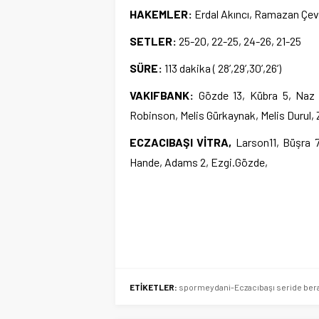
HAKEMLER:
Erdal Akıncı, Ramazan Çev
SETLER:
25-20, 22-25, 24-26, 21-25
SÜRE:
113 dakika ( 28’,29’,30’,26’)
VAKIFBANK:
Gözde 13, Kübra 5, Naz 
Robinson, Melis Gürkaynak, Melis Durul, 
ECZACIBAŞI VİTRA,
Larson11, Büşra 7
Hande, Adams 2, Ezgi.Gözde,
ETİKETLER:
spormeydani-Eczacıbaşı seride berab