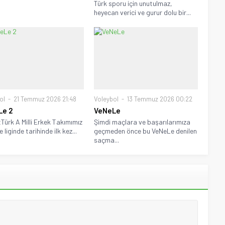
Türk sporu için unutulmaz,
heyecan verici ve gurur dolu bir...
ol
21 Temmuz 2026 21:48
Voleybol
13 Temmuz 2026 00:22
Le 2
VeNeLe
Türk A Milli Erkek Takımımız
Şimdi maçlara ve başarılarımıza
liginde tarihinde ilk kez...
geçmeden önce bu VeNeLe denilen
saçma...