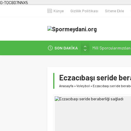
G-TQCBD7NNX5
Künye
Gizlilik Politikası
Sitene Ekle
Milli Sporcularımızda
SON DAKİKA
Karanlığa Karşı Omuz
Gecesi
İstanbul’da Doğa Kampı
Fenerbahçe Kadın Fut
Eczacıbaşı seride ber
Efor Çay’dan Futbola 
Anasayfa
»
Voleybol
»
Eczacıbaşı seride berabe