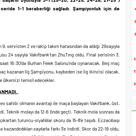
seride 1-1 beraberliği sağladı. Şampiyonluk için de
 9, servisten 2 ve rakip takım hatasından da aldığı 29sayıyla
su 24 sayıyla Vakıfbank’tan ZhuTıng oldu. Final serisinin 3.
1
 saat 16:30’da Burhan Felek Salonu’nda oynanacak. Beş maç
aç kazanan lig Şampiyonu, kaybeden ise lig ikincisi olacak.
1
e ülkemizi temsil edecekler.
1
ANMADI..
ev sahibi olmanın avantajı ile maça başlayan Vakıfbank, üst,
virdi. Teknik molayı da 12-6 önde geçti. Teknik mola sonrası da
e çıkartan turuncu-siyahlılar skoru da 15-8’e taşıdı. Eczacıbaşı
kazandırdıkları sayılarla farkı 3’e indirdi. Skor da 22-19 oldu.