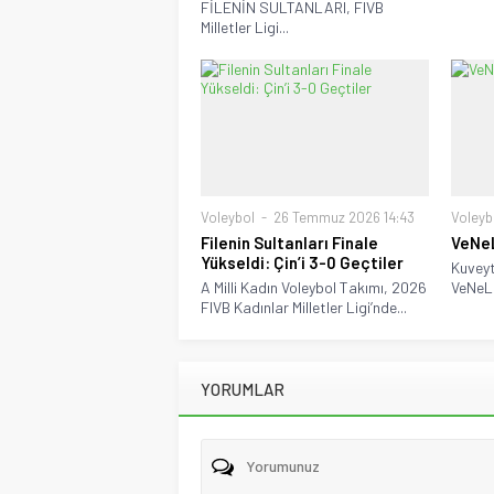
FİLENİN SULTANLARI, FIVB
Milletler Ligi...
Voleybol
26 Temmuz 2026 14:43
Voleyb
Filenin Sultanları Finale
VeNe
Yükseldi: Çin’i 3-0 Geçtiler
Kuveyt
A Milli Kadın Voleybol Takımı, 2026
VeNeLe 
FIVB Kadınlar Milletler Ligi’nde...
YORUMLAR