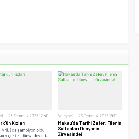
ol
28 Temmuz 2026 12:40
Voleybol
26 Temmuz 2026 19:01
rk’ün Kızları
Makau’da Tarihi Zafer: Filenin
Sultanları Dünyanın
 (VNL) de şampiyon oldu.
Zirvesinde!
ura çektik. Dünya devleri...