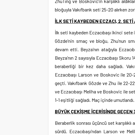
ZhuTıng ve Boskovic’in karşılıklı aldıkla
bloğuyla Vakıfbank seti 25-20 alırken zo
İLK SETİ KAYBEDEN ECZACI, 2. SETİ
İlk seti kaybeden Eczacıbaşı ikinci sete 
Gözde’nin smaç ve bloğu, Zhu’nun smacı 
devam etti. Beyza’nın atağıyla Eczacıb
Beyza’nın 2 sayısıyla Eczacıbaşı Skoru 1
beraberliği bir kez daha sağladı. Vak
Eczacıbaşı Larson ve Boskovic ile 20-20
geçti. Vakıfbank Gözde ve Zhu ile 22-22’
ve Eczacıbaşı Meliha ve Boskovic ile set
1-1 eşitliği sağladı. Maç içinde umutlandı.
BÜYÜK ÇEKİŞME İÇERİSİNDE GEÇEN 3
Beraberlik sonrası üçüncü set karşılıklı a
sürdü. Eczacıbaşı’ndan Larson ve Melih