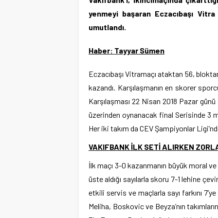
yenmeyi başaran Eczacıbaşı Vitra 
umutlandı.
Haber: Tayyar Sümen
Eczacıbaşı Vitramaçı ataktan 56, bloktan
kazandı. Karşılaşmanın en skorer sporcu
Karşılaşması 22 Nisan 2018 Pazar günü
üzerinden oynanacak final Serisinde 3 m
Her iki takım da CEV Şampiyonlar Ligi’nd
VAKIFBANK İLK SETİ ALIRKEN ZORL
İlk maçı 3-0 kazanmanın büyük moral ve 
üste aldığı sayılarla skoru 7-1 lehine çe
etkili servis ve maçlarla sayı farkını 7’y
Meliha, Boskovic ve Beyza’nın takımlarına 