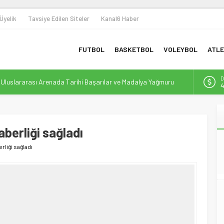
Üyelik
Tavsiye Edilen Siteler
Kanal6 Haber
FUTBOL
BASKETBOL
VOLEYBOL
ATLE
n Uluslararası Arenada Tarihi Başarılar ve Madalya Yağmuru
D
4
 Omuza: Sporun Dönüştürücü Gücüyle Toplumsal Farkındalık
E
5
 ile Yeni Bir Dönem Başlıyor
bolunda Yeni Bir Yapılanma ve Finansal Dönüşüm
aberliği sağladı
A
6
Destek: Efor Çay, Erbaaspor’un Yeni Gücü Oldu
rliği sağladı
B
1