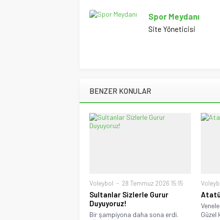
Spor Meydanı
Site Yöneticisi
BENZER KONULAR
Voleybol
28 Temmuz 2026 15:15
Voleyb
Sultanlar Sizlerle Gurur
Atatü
Duyuyoruz!
Venele
Bir şampiyona daha sona erdi.
Güzel k