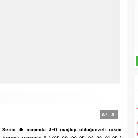
A
A
+
-
 Serisi ilk maçında 3-0 mağlup olduğuezeli rakibi
ğı başarılı oyunuyla 3-1 (25-20, 22-25, 24-26, 21-25 )