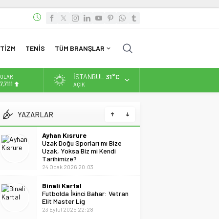
TİZM
TENİS
TÜM BRANŞLAR
İSTANBUL
31°C
OLAR
7,7111
AÇIK
URO
Ayhan Kısrure
5,1881
Uzak Doğu Sporları mı Bize
YAZARLAR
Uzak, Yoksa Biz mi Kendi
LTIN
Tarihimize?
.660,55
24 Ocak 2026 20:03
İST
Binali Kartal
3.779,39
Futbolda İkinci Bahar: Vetran
Elit Master Lig
23 Eylül 2025 22:28
Can Batumlu
Borç Ödendi
18 Aralık 2022 23:41