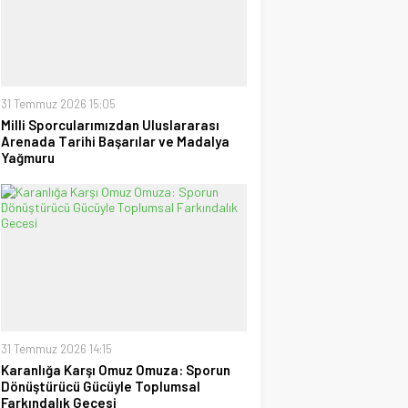
Sultanlar Sizlerle Gurur
Duyuyoruz!
28 Temmuz 2026 15:15
Ufuk Ağca
“Şampiyon” Galatasaray
31 Temmuz 2026 15:05
09 Mayıs 2026 23:05
Milli Sporcularımızdan Uluslararası
Arenada Tarihi Başarılar ve Madalya
Yağmuru
31 Temmuz 2026 14:15
Karanlığa Karşı Omuz Omuza: Sporun
Dönüştürücü Gücüyle Toplumsal
Farkındalık Gecesi