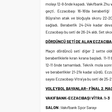
molayı 12-9 önde kapadı. Vakıfbank Zhu ve 
geçti. Eczacıbaşı 16-16’da beraberliğ
Büşra’nın atak ve bloğuyla skoru 22-20’
sağladı. Beraberlik 24-24’e kadar dev
Eczacıbaşı bu seti de 26-24 aldı. Set sko
DÖRDÜNCÜ SETİ DE ALAN ECZACIBAŞ
Maçın dördüncü seti diğer 2 sette oldu
beraberliklerle kıran kırana başladı. 11-1
12-11 önde tamamladı. Teknik mola sonrası
ve beraberlikler 21-21’e kadar sürdü. Ecz
sayısı Eczacıbaşı Vitra’ya bu seti de 25-2
VOLEYBOL BAYANLAR- FİNAL 2. MAÇ
VAKIFBANK-ECZACIBAŞI VİTRA:1-3
SALON :
Vakıfbank Spor Sarayı