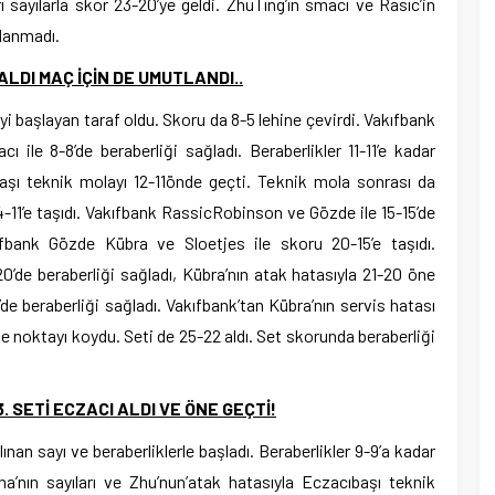
rı sayılarla skor 23-20’ye geldi. ZhuTıng’ın smacı ve Rasıc’in
rlanmadı.
 ALDI MAÇ İÇİN DE UMUTLANDI..
iyi başlayan taraf oldu. Skoru da 8-5 lehine çevirdi. Vakıfbank
ile 8-8’de beraberliği sağladı. Beraberlikler 11-11’e kadar
aşı teknik molayı 12-11önde geçti. Teknik mola sonrası da
4-11’e taşıdı. Vakıfbank RassicRobinson ve Gözde ile 15-15’de
ıfbank Gözde Kübra ve Sloetjes ile skoru 20-15’e taşıdı.
’de beraberliği sağladı, Kübra’nın atak hatasıyla 21-20 öne
de beraberliği sağladı. Vakıfbank’tan Kübra’nın servis hatası
e noktayı koydu. Seti de 25-22 aldı. Set skorunda beraberliği
. SETİ ECZACI ALDI VE ÖNE GEÇTİ!
lınan sayı ve beraberliklerle başladı. Beraberlikler 9-9’a kadar
a’nın sayıları ve Zhu’nun’atak hatasıyla Eczacıbaşı teknik