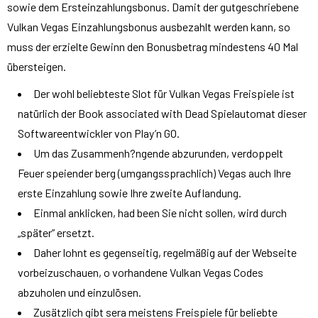
sowie dem Ersteinzahlungsbonus. Damit der gutgeschriebene
Vulkan Vegas Einzahlungsbonus ausbezahlt werden kann, so
muss der erzielte Gewinn den Bonusbetrag mindestens 40 Mal
übersteigen.
Der wohl beliebteste Slot für Vulkan Vegas Freispiele ist
natürlich der Book associated with Dead Spielautomat dieser
Softwareentwickler von Play’n GO.
Um das Zusammenh?ngende abzurunden, verdoppelt
Feuer speiender berg (umgangssprachlich) Vegas auch Ihre
erste Einzahlung sowie Ihre zweite Auflandung.
Einmal anklicken, had been Sie nicht sollen, wird durch
„später” ersetzt.
Daher lohnt es gegenseitig, regelmäßig auf der Webseite
vorbeizuschauen, o vorhandene Vulkan Vegas Codes
abzuholen und einzulösen.
Zusätzlich gibt sera meistens Freispiele für beliebte