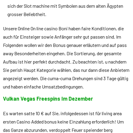
sich der Slot machine mit Symbolen aus dem alten Ägypten
grosser Beliebtheit.
Unsere Online On line casino Boni haben faire Konditionen, die
auch für Einsteiger sowie Anfänger sehr gut passen sind. Im
Folgenden wollen wir den Bonus genauer erläutern und auf pass
away Besonderheiten eingehen. Die Sortierung, der gesamte
Aufbau ist hier perfekt durchdacht. Zu beachten ist, u nachdem
Sie perish Haupt Kategorie wählen, das nur dann diese Anbietern
angezeigt werden. Die cuma-cuma Drehungen sind 3 Tage gültig
und haben einfache Umsatzbedingungen.
Vulkan Vegas Freespins Im Dezember
Es warten satte 10 € auf Sie, infolgedessen ist für living area
ersten Casino Added bonus keine Einzahlung erforderlich! Um
das Ganze abzurunden, verdoppelt Feuer speiender berg