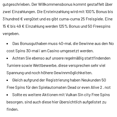
gutgeschrieben. Der Willkommensbonus kommt gestaffelt über
zwei Einzahlungen. Die Ersteinzahlung wird mit 100% Bonus bis
3 hundred € vergütet und es gibt cuma-cuma 25 Freispiele. Eine
15 € bis 49 € Einzahlung werden 125% Bonus und 50 Freespins
vergeben.
Das Bonusguthaben muss 40-mal, die Gewinne aus den No
cost Spins 30-mal i am Casino umgesetzt werden.
Achten Sie ebenso auf unsere regelmäßig stattfindenden
Turniere sowie Wettbewerbe, diese versprechen sehr viel
Spannung und noch höhere Gewinnmöglichkeiten.
Gleich aufgrund der Registrierung haben Neukunden 50
Free Spins für den Spielautomaten Dead or even Alive 2 . not
Sollte es weitere Aktionen mit Vulkan Sin city Free Spins
besorgen, sind auch diese hier übersichtlich aufgelistet zu
finden.