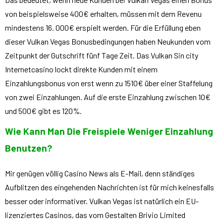
von beispielsweise 400€ erhalten, müssen mit dem Revenu
mindestens 16. 000€ erspielt werden. Für die Erfüllung eben
dieser Vulkan Vegas Bonusbedingungen haben Neukunden vom
Zeitpunkt der Gutschrift fünf Tage Zeit. Das Vulkan Sin city
Internetcasino lockt direkte Kunden mit einem
Einzahlungsbonus von erst wenn zu 1510€ über einer Staffelung
von zwei Einzahlungen. Auf die erste Einzahlung zwischen 10€
und 500€ gibt es 120%.
Wie Kann Man Die Freispiele Weniger Einzahlung
Benutzen?
Mir genügen völlig Casino News als E-Mail, denn ständiges
Aufblitzen des eingehenden Nachrichten ist für mich keinesfalls
besser oder informativer. Vulkan Vegas ist natürlich ein EU-
lizenziertes Casinos, das vom Gestalten Brivio Limited