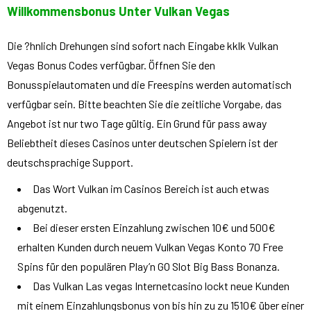
Willkommensbonus Unter Vulkan Vegas
Die ?hnlich Drehungen sind sofort nach Eingabe kklk Vulkan
Vegas Bonus Codes verfügbar. Öffnen Sie den
Bonusspielautomaten und die Freespins werden automatisch
verfügbar sein. Bitte beachten Sie die zeitliche Vorgabe, das
Angebot ist nur two Tage gültig. Ein Grund für pass away
Beliebtheit dieses Casinos unter deutschen Spielern ist der
deutschsprachige Support.
Das Wort Vulkan im Casinos Bereich ist auch etwas
abgenutzt.
Bei dieser ersten Einzahlung zwischen 10€ und 500€
erhalten Kunden durch neuem Vulkan Vegas Konto 70 Free
Spins für den populären Play’n GO Slot Big Bass Bonanza.
Das Vulkan Las vegas Internetcasino lockt neue Kunden
mit einem Einzahlungsbonus von bis hin zu zu 1510€ über einer