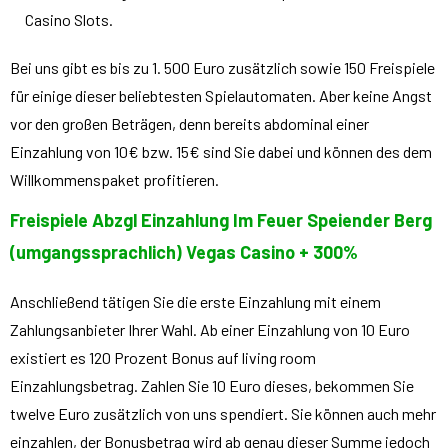
Casino Slots.
Bei uns gibt es bis zu 1. 500 Euro zusätzlich sowie 150 Freispiele
für einige dieser beliebtesten Spielautomaten. Aber keine Angst
vor den großen Beträgen, denn bereits abdominal einer
Einzahlung von 10€ bzw. 15€ sind Sie dabei und können des dem
Willkommenspaket profitieren.
Freispiele Abzgl Einzahlung Im Feuer Speiender Berg
(umgangssprachlich) Vegas Casino + 300%
Anschließend tätigen Sie die erste Einzahlung mit einem
Zahlungsanbieter Ihrer Wahl. Ab einer Einzahlung von 10 Euro
existiert es 120 Prozent Bonus auf living room
Einzahlungsbetrag. Zahlen Sie 10 Euro dieses, bekommen Sie
twelve Euro zusätzlich von uns spendiert. Sie können auch mehr
einzahlen, der Bonusbetrag wird ab genau dieser Summe jedoch