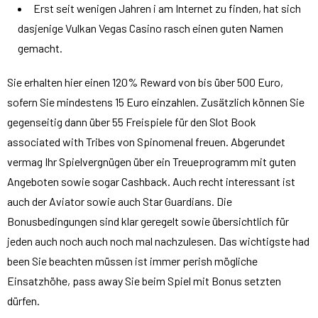
Erst seit wenigen Jahren i am Internet zu finden, hat sich
dasjenige Vulkan Vegas Casino rasch einen guten Namen
gemacht.
Sie erhalten hier einen 120% Reward von bis über 500 Euro,
sofern Sie mindestens 15 Euro einzahlen. Zusätzlich können Sie
gegenseitig dann über 55 Freispiele für den Slot Book
associated with Tribes von Spinomenal freuen. Abgerundet
vermag Ihr Spielvergnügen über ein Treueprogramm mit guten
Angeboten sowie sogar Cashback. Auch recht interessant ist
auch der Aviator sowie auch Star Guardians. Die
Bonusbedingungen sind klar geregelt sowie übersichtlich für
jeden auch noch auch noch mal nachzulesen. Das wichtigste had
been Sie beachten müssen ist immer perish mögliche
Einsatzhöhe, pass away Sie beim Spiel mit Bonus setzten
dürfen.