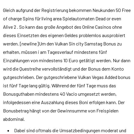
Gleich aufgrund der Registrierung bekommen Neukunden 50 Free
of charge Spins für living area Spielautomaten Dead or even
Alive 2 . So kann das große Angebot des Online Casinos ohne
dieses Einsetzten des eigenen Geldes problemlos ausprobiert
werden. [newline]Um den Vulkan Sin city Samstag Bonus zu
erhalten, müssen i am Tagesverlauf mindestens fünf
Einzahlungen von mindestens 10 Euro getätigt werden. Nur dann
wird die Questreihe vervollständigt und der Bonus dem Konto
gutgeschrieben. Der gutgeschriebene Vulkan Vegas Added bonus
ist fünf Tage lang gültig. Während der fünf Tage muss das
Bonusguthaben mindestens 40 Vacio umgesetzt werden,
infolgedessen eine Auszahlung dieses Boni erfolgen kann. Der
Bonusbetrag hängt von der Gewinnsumme von Freispielen
abdominal.
Dabei sind oftmals die Umsatzbedingungen moderat und