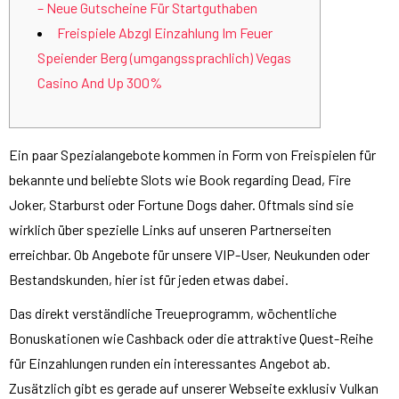
– Neue Gutscheine Für Startguthaben
Freispiele Abzgl Einzahlung Im Feuer
Speiender Berg (umgangssprachlich) Vegas
Casino And Up 300%
Ein paar Spezialangebote kommen in Form von Freispielen für
bekannte und beliebte Slots wie Book regarding Dead, Fire
Joker, Starburst oder Fortune Dogs daher. Oftmals sind sie
wirklich über spezielle Links auf unseren Partnerseiten
erreichbar. Ob Angebote für unsere VIP-User, Neukunden oder
Bestandskunden, hier ist für jeden etwas dabei.
Das direkt verständliche Treueprogramm, wöchentliche
Bonuskationen wie Cashback oder die attraktive Quest-Reihe
für Einzahlungen runden ein interessantes Angebot ab.
Zusätzlich gibt es gerade auf unserer Webseite exklusiv Vulkan