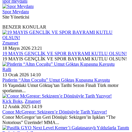
spor meydanı
Spor Meydanı
Site Yöneticisi
BENZER KONULAR
Zmanşet
18 Mayıs 2026 23:21
19 MAYIS GENÇLİK VE SPOR BAYRAMI KUTLU OLSUN!
19 MAYIS GENÇLİK VE SPOR BAYRAMI KUTLU OLSUN!
Ralli
13 Ocak 2026 14:10
Pistlerin “Altın Çocuğu” Umut Göktaş Kupasına Kavuştu
16 Yaşındaki Umut Göktaş’tan Tarihi Sezon Finali Türk motor
sporlarının...
Kick Boks
,
Zmanşet
12 Aralık 2025 14:19
Conor McGregor: Sekizgen’e Dönüşüyle Tarih Yazıyor!
Conor McGregor’un Geri Dönüşü: Sekizgen’in Işıkları “The
Notorious” Üzerinde! MMA...