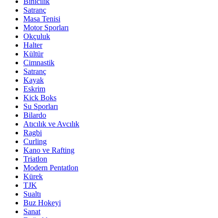
Binicilik
Satranç
Masa Tenisi
Motor Sporları
Okçuluk
Halter
Kültür
Cimnastik
Satranç
Kayak
Eskrim
Kick Boks
Su Sporları
Bilardo
Atıcılık ve Avcılık
Ragbi
Curling
Kano ve Rafting
Triatlon
Modern Pentatlon
Kürek
TJK
Sualtı
Buz Hokeyi
Sanat