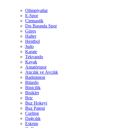
Olimpiyatlar
E-Spor
Cimnastik
Dış Basında Spor
Güreş
Halter
Hentbol
Judo
Karate
Tekvando
Kayak
Amatörspor
Atıcılık ve Avcılık
Badminton
Bilardo
Binicilik
Bisiklet
Briç
Buz Hokeyi
Buz Pateni
Curling
Dağcılık
Eskrim