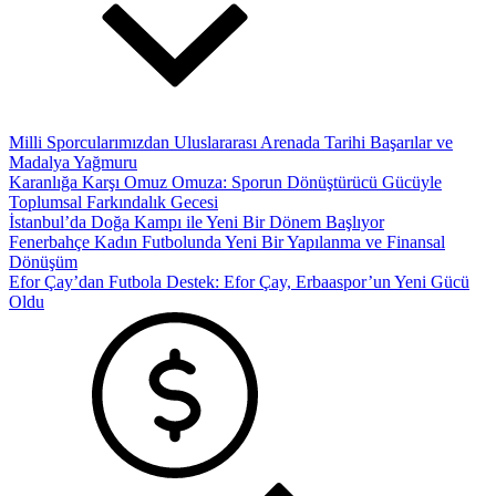
Milli Sporcularımızdan Uluslararası Arenada Tarihi Başarılar ve
Madalya Yağmuru
Karanlığa Karşı Omuz Omuza: Sporun Dönüştürücü Gücüyle
Toplumsal Farkındalık Gecesi
İstanbul’da Doğa Kampı ile Yeni Bir Dönem Başlıyor
Fenerbahçe Kadın Futbolunda Yeni Bir Yapılanma ve Finansal
Dönüşüm
Efor Çay’dan Futbola Destek: Efor Çay, Erbaaspor’un Yeni Gücü
Oldu