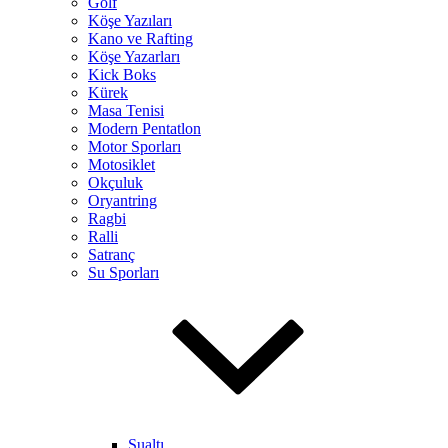
Golf
Köşe Yazıları
Kano ve Rafting
Köşe Yazarları
Kick Boks
Kürek
Masa Tenisi
Modern Pentatlon
Motor Sporları
Motosiklet
Okçuluk
Oryantring
Ragbi
Ralli
Satranç
Su Sporları
Sualtı