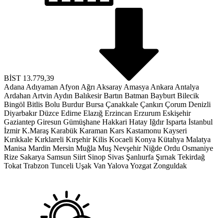
BİST
13.779,39
Adana
Adıyaman
Afyon
Ağrı
Aksaray
Amasya
Ankara
Antalya
Ardahan
Artvin
Aydın
Balıkesir
Bartın
Batman
Bayburt
Bilecik
Bingöl
Bitlis
Bolu
Burdur
Bursa
Çanakkale
Çankırı
Çorum
Denizli
Diyarbakır
Düzce
Edirne
Elazığ
Erzincan
Erzurum
Eskişehir
Gaziantep
Giresun
Gümüşhane
Hakkari
Hatay
Iğdır
Isparta
İstanbul
İzmir
K.Maraş
Karabük
Karaman
Kars
Kastamonu
Kayseri
Kırıkkale
Kırklareli
Kırşehir
Kilis
Kocaeli
Konya
Kütahya
Malatya
Manisa
Mardin
Mersin
Muğla
Muş
Nevşehir
Niğde
Ordu
Osmaniye
Rize
Sakarya
Samsun
Siirt
Sinop
Sivas
Şanlıurfa
Şırnak
Tekirdağ
Tokat
Trabzon
Tunceli
Uşak
Van
Yalova
Yozgat
Zonguldak