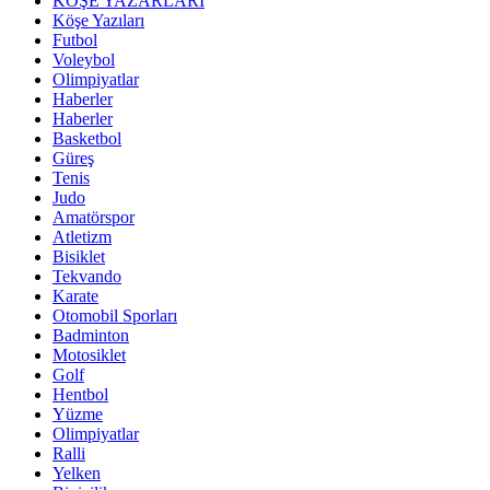
KÖŞE YAZARLARI
Köşe Yazıları
Futbol
Voleybol
Olimpiyatlar
Haberler
Haberler
Basketbol
Güreş
Tenis
Judo
Amatörspor
Atletizm
Bisiklet
Tekvando
Karate
Otomobil Sporları
Badminton
Motosiklet
Golf
Hentbol
Yüzme
Olimpiyatlar
Ralli
Yelken