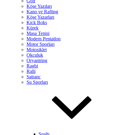
Golf
Köşe Yazıları
Kano ve Rafting
Köşe Yazarları
Kick Boks
Kürek
Masa Tenisi
Modern Pentatlon
Motor Sporları
Motosiklet
Okçuluk
Oryantring
Ragbi
Ralli
Satranç
Su Sporları
Sualtı