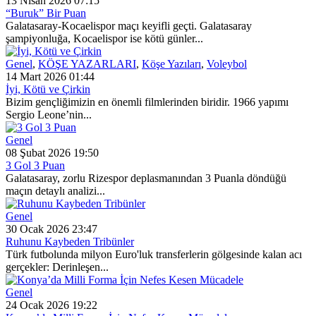
13 Nisan 2026 07:15
“Buruk” Bir Puan
Galatasaray-Kocaelispor maçı keyifli geçti. Galatasaray
şampiyonluğa, Kocaelispor ise kötü günler...
Genel
,
KÖŞE YAZARLARI
,
Köşe Yazıları
,
Voleybol
14 Mart 2026 01:44
İyi, Kötü ve Çirkin
Bizim gençliğimizin en önemli filmlerinden biridir. 1966 yapımı
Sergio Leone’nin...
Genel
08 Şubat 2026 19:50
3 Gol 3 Puan
Galatasaray, zorlu Rizespor deplasmanından 3 Puanla döndüğü
maçın detaylı analizi...
Genel
30 Ocak 2026 23:47
Ruhunu Kaybeden Tribünler
Türk futbolunda milyon Euro'luk transferlerin gölgesinde kalan acı
gerçekler: Derinleşen...
Genel
24 Ocak 2026 19:22