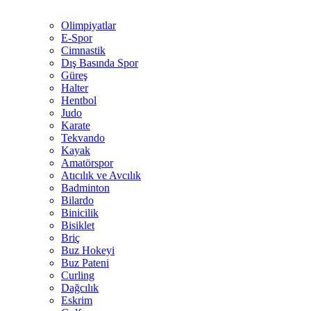
Olimpiyatlar
E-Spor
Cimnastik
Dış Basında Spor
Güreş
Halter
Hentbol
Judo
Karate
Tekvando
Kayak
Amatörspor
Atıcılık ve Avcılık
Badminton
Bilardo
Binicilik
Bisiklet
Briç
Buz Hokeyi
Buz Pateni
Curling
Dağcılık
Eskrim