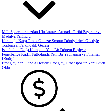
Milli Sporcularımızdan Uluslararası Arenada Tarihi Başarılar ve
Madalya Yağmuru
Karanlığa Karşı Omuz Omuza: Sporun Dönüştürücü Gücüyle
Toplumsal Farkındalık Gecesi
İstanbul’da Doğa Kampı ile Yeni Bir Dönem Başlıyor
Fenerbahçe Kadın Futbolunda Yeni Bir Yapılanma ve Finansal
Dönüşüm
Efor Çay’dan Futbola Destek: Efor Çay, Erbaaspor’un Yeni Gücü
Oldu