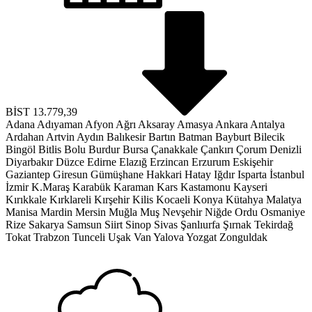
BİST
13.779,39
Adana
Adıyaman
Afyon
Ağrı
Aksaray
Amasya
Ankara
Antalya
Ardahan
Artvin
Aydın
Balıkesir
Bartın
Batman
Bayburt
Bilecik
Bingöl
Bitlis
Bolu
Burdur
Bursa
Çanakkale
Çankırı
Çorum
Denizli
Diyarbakır
Düzce
Edirne
Elazığ
Erzincan
Erzurum
Eskişehir
Gaziantep
Giresun
Gümüşhane
Hakkari
Hatay
Iğdır
Isparta
İstanbul
İzmir
K.Maraş
Karabük
Karaman
Kars
Kastamonu
Kayseri
Kırıkkale
Kırklareli
Kırşehir
Kilis
Kocaeli
Konya
Kütahya
Malatya
Manisa
Mardin
Mersin
Muğla
Muş
Nevşehir
Niğde
Ordu
Osmaniye
Rize
Sakarya
Samsun
Siirt
Sinop
Sivas
Şanlıurfa
Şırnak
Tekirdağ
Tokat
Trabzon
Tunceli
Uşak
Van
Yalova
Yozgat
Zonguldak