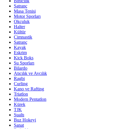
Binicilik
Satranç
Masa Tenisi
Motor Sporları
Okçuluk
Halter
Kültür
Cimnastik
Satranç
Kayak
Eskrim
Kick Boks
Su Sporları
Bilardo
Atıcılık ve Avcılık
Ragbi
Curling
Kano ve Rafting
Triatlon
Modern Pentatlon
Kürek
TJK
Sualtı
Buz Hokeyi
Sanat