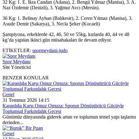
32 Kg: 1. E. İkra Candan (Adana), 2. Bengü Yılmaz (Manisa), 3. A.
Naz Özdemir (Denizli), 3. Yağmur Avcı (Mersin).
36 Kg: 1. Belinay Ayhan (Balıkesir), 2. Ceren Yılmaz (Manisa), 3.
Asude Demir (Sakarya), 3. Necla Şeker (Kocaeli)
Şampiyona, erkeklerde 42, 46, 50 ve 55kg, kızlarda 40, 44 ve 48
kg’da yapılan ikinci gün müsabakaları ile devam ediyor.
ETİKETLER:
spormeydani-judo
Spor Meydanı
Site Yöneticisi
BENZER KONULAR
Genel
31 Temmuz 2026 14:15
Karanlığa Karşı Omuz Omuza: Sporun Dönüştürücü Gücüyle
Toplumsal Farkındalık Gecesi
Günümüz dünyasında giderek artan ve toplumun temel yapı taşlarını
derinden...
Genel