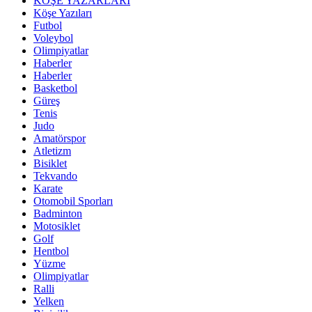
KÖŞE YAZARLARI
Köşe Yazıları
Futbol
Voleybol
Olimpiyatlar
Haberler
Haberler
Basketbol
Güreş
Tenis
Judo
Amatörspor
Atletizm
Bisiklet
Tekvando
Karate
Otomobil Sporları
Badminton
Motosiklet
Golf
Hentbol
Yüzme
Olimpiyatlar
Ralli
Yelken