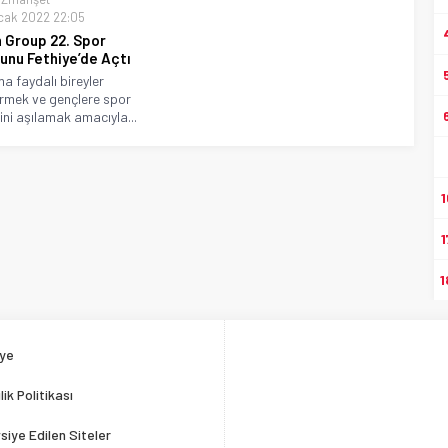
cak 2022 22:05
 Group 22. Spor
unu Fethiye’de Açtı
a faydalı bireyler
irmek ve gençlere spor
ini aşılamak amacıyla...
1
1
1
ye
ilik Politikası
siye Edilen Siteler