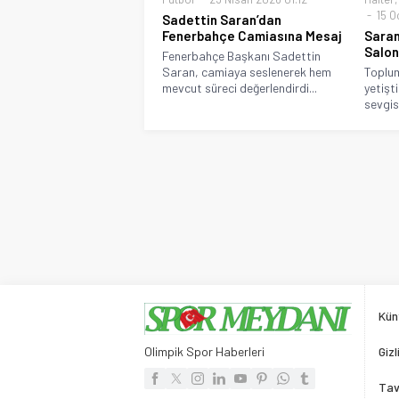
15 O
Sadettin Saran’dan
Fenerbahçe Camiasına Mesaj
Saran
Salon
Fenerbahçe Başkanı Sadettin
Saran, camiaya seslenerek hem
Toplum
mevcut süreci değerlendirdi...
yetişt
sevgis
Kün
Olimpik Spor Haberleri
Gizl
Tav