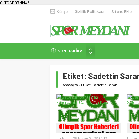
G-TQCBD7NNX5
Künye
Gizlilik Politikası
Sitene Ekle
Milli Sporcularımızda
SON DAKİKA
Karanlığa Karşı Omuz
Gecesi
İstanbul’da Doğa Kampı
Etiket:
Sadettin Sara
Fenerbahçe Kadın Fut
Anasayfa
»
Etiket: Sadettin Saran
Efor Çay’dan Futbola 
Futbol
29 Nisan 2026 01:12
Halter