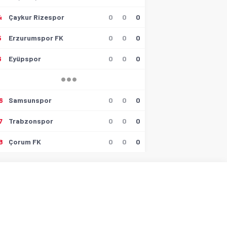
4
Çaykur Rizespor
0
0
0
5
Erzurumspor FK
0
0
0
6
Eyüpspor
0
0
0
6
Samsunspor
0
0
0
7
Trabzonspor
0
0
0
8
Çorum FK
0
0
0