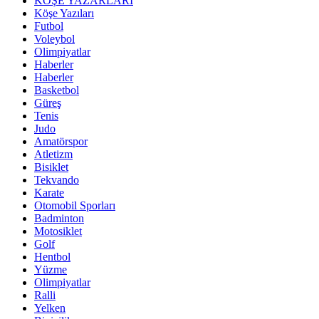
KÖŞE YAZARLARI
Köşe Yazıları
Futbol
Voleybol
Olimpiyatlar
Haberler
Haberler
Basketbol
Güreş
Tenis
Judo
Amatörspor
Atletizm
Bisiklet
Tekvando
Karate
Otomobil Sporları
Badminton
Motosiklet
Golf
Hentbol
Yüzme
Olimpiyatlar
Ralli
Yelken