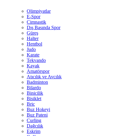
Olimpiyatlar
E-Spor
Cimnastik
Dış Basında Spor
Güreş
Halter
Hentbol
Judo
Karate
Tekvando
Kayak
Amatörspor
Atıcılık ve Avcılık
Badminton
Bilardo
Binicilik
Bisiklet
Briç
Buz Hokeyi
Buz Pateni
Curling
Dağcılık
Eskrim