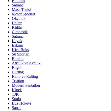
Binicilik
Satranç
Masa Tenisi
Motor Sporları
Okçuluk
Halter
Kültür
Cimnastik
Satranç
Kayak
Eskrim
Kick Boks
Su Sporları
Bilardo
Atıcılık ve Avcılık
Ragbi
Curling
Kano ve Rafting
Triatlon
Modern Pentatlon
Kürek
TJK
Sualtı
Buz Hokeyi
Sanat