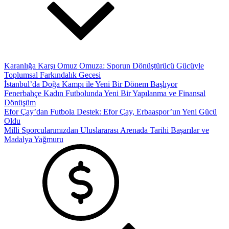
Karanlığa Karşı Omuz Omuza: Sporun Dönüştürücü Gücüyle
Toplumsal Farkındalık Gecesi
İstanbul’da Doğa Kampı ile Yeni Bir Dönem Başlıyor
Fenerbahçe Kadın Futbolunda Yeni Bir Yapılanma ve Finansal
Dönüşüm
Efor Çay’dan Futbola Destek: Efor Çay, Erbaaspor’un Yeni Gücü
Oldu
Milli Sporcularımızdan Uluslararası Arenada Tarihi Başarılar ve
Madalya Yağmuru