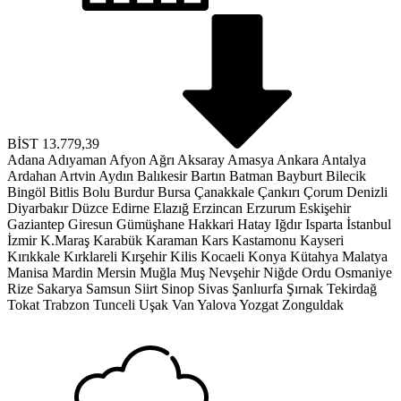
BİST
13.779,39
Adana
Adıyaman
Afyon
Ağrı
Aksaray
Amasya
Ankara
Antalya
Ardahan
Artvin
Aydın
Balıkesir
Bartın
Batman
Bayburt
Bilecik
Bingöl
Bitlis
Bolu
Burdur
Bursa
Çanakkale
Çankırı
Çorum
Denizli
Diyarbakır
Düzce
Edirne
Elazığ
Erzincan
Erzurum
Eskişehir
Gaziantep
Giresun
Gümüşhane
Hakkari
Hatay
Iğdır
Isparta
İstanbul
İzmir
K.Maraş
Karabük
Karaman
Kars
Kastamonu
Kayseri
Kırıkkale
Kırklareli
Kırşehir
Kilis
Kocaeli
Konya
Kütahya
Malatya
Manisa
Mardin
Mersin
Muğla
Muş
Nevşehir
Niğde
Ordu
Osmaniye
Rize
Sakarya
Samsun
Siirt
Sinop
Sivas
Şanlıurfa
Şırnak
Tekirdağ
Tokat
Trabzon
Tunceli
Uşak
Van
Yalova
Yozgat
Zonguldak