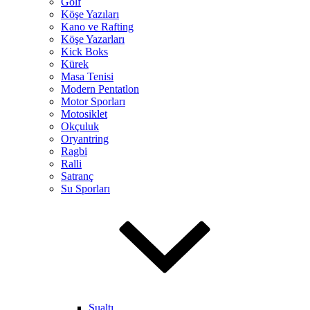
Golf
Köşe Yazıları
Kano ve Rafting
Köşe Yazarları
Kick Boks
Kürek
Masa Tenisi
Modern Pentatlon
Motor Sporları
Motosiklet
Okçuluk
Oryantring
Ragbi
Ralli
Satranç
Su Sporları
Sualtı