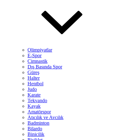
Olimpiyatlar
E-Spor
Cimnastik
Dış Basında Spor
Güreş
Halter
Hentbol
Judo
Karate
Tekvando
Kayak
Amatörspor
Atıcılık ve Avcılık
Badminton
Bilardo
Binicilik
Bisiklet