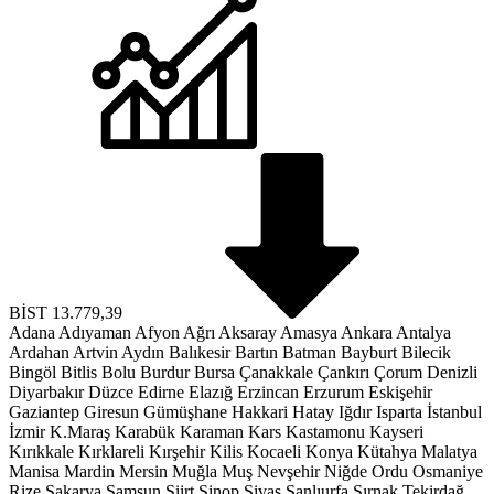
BİST
13.779,39
Adana
Adıyaman
Afyon
Ağrı
Aksaray
Amasya
Ankara
Antalya
Ardahan
Artvin
Aydın
Balıkesir
Bartın
Batman
Bayburt
Bilecik
Bingöl
Bitlis
Bolu
Burdur
Bursa
Çanakkale
Çankırı
Çorum
Denizli
Diyarbakır
Düzce
Edirne
Elazığ
Erzincan
Erzurum
Eskişehir
Gaziantep
Giresun
Gümüşhane
Hakkari
Hatay
Iğdır
Isparta
İstanbul
İzmir
K.Maraş
Karabük
Karaman
Kars
Kastamonu
Kayseri
Kırıkkale
Kırklareli
Kırşehir
Kilis
Kocaeli
Konya
Kütahya
Malatya
Manisa
Mardin
Mersin
Muğla
Muş
Nevşehir
Niğde
Ordu
Osmaniye
Rize
Sakarya
Samsun
Siirt
Sinop
Sivas
Şanlıurfa
Şırnak
Tekirdağ