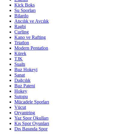
Kick Boks
Su Sporları
Bilardo
Atıcılık ve Avcılık
Ragbi
Curling
Kano ve Rafting
Triatlon
Modern Pentatlon
Kürek
TJK
Sualtı
Buz Hokeyi
Sanat
Dağcılık
Buz Pateni
Hokey
Sutopu
Mücadele Sporları
Vücut
Oryantring
Yaz Spor Okulları
Kış Spor Oyunları
Dış Basında Spor