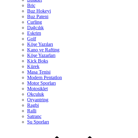
Briç
Buz Hokeyi
Buz Pateni
Curling
Dağcılık
Eskrim
Golf
Köşe Yazıları
Kano ve Rafting
Köşe Yazarları
Kick Boks
Kürek
Masa Tenisi
Modern Pentatlon
Motor Sporları
Motosiklet
Okçuluk
Oryantring
Ragbi
Ralli
Satranç
Su Sporları