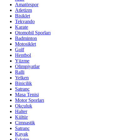
Amatörspor
Atletizm
Bisiklet
Tekvando
Karate
Otomobil Sporları
Badminton
Motosiklet
Golf
Hentbol
Yüzme
Olimpiyatlar
Ralli
Yelken
Binicilik
Satranç
Masa Tenisi
Motor Sporları
Okçuluk
Halter
Kültür
Cimnastik
Satranç
Kayak
Eskrim