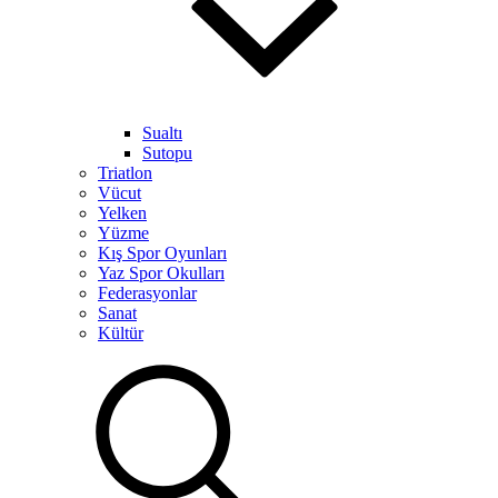
Sualtı
Sutopu
Triatlon
Vücut
Yelken
Yüzme
Kış Spor Oyunları
Yaz Spor Okulları
Federasyonlar
Sanat
Kültür