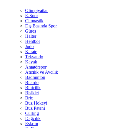
Olimpiyatlar
E-Spor
Cimnastik
Dış Basında Spor
Güreş
Halter
Hentbol
Judo
Karate
Tekvando
Kayak
Amatörspor
Atıcılık ve Avcılık
Badminton
Bilardo
Binicilik
Bisiklet
Briç
Buz Hokeyi
Buz Pateni
Curling
Dağcılık
Eskrim