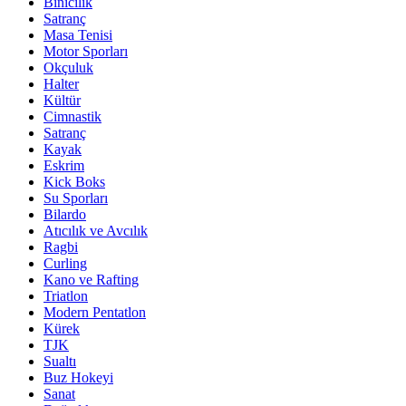
Binicilik
Satranç
Masa Tenisi
Motor Sporları
Okçuluk
Halter
Kültür
Cimnastik
Satranç
Kayak
Eskrim
Kick Boks
Su Sporları
Bilardo
Atıcılık ve Avcılık
Ragbi
Curling
Kano ve Rafting
Triatlon
Modern Pentatlon
Kürek
TJK
Sualtı
Buz Hokeyi
Sanat