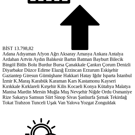
BİST
13.798,82
Adana
Adıyaman
Afyon
Ağrı
Aksaray
Amasya
Ankara
Antalya
Ardahan
Artvin
Aydın
Balıkesir
Bartın
Batman
Bayburt
Bilecik
Bingöl
Bitlis
Bolu
Burdur
Bursa
Çanakkale
Çankırı
Çorum
Denizli
Diyarbakır
Düzce
Edirne
Elazığ
Erzincan
Erzurum
Eskişehir
Gaziantep
Giresun
Gümüşhane
Hakkari
Hatay
Iğdır
Isparta
İstanbul
İzmir
K.Maraş
Karabük
Karaman
Kars
Kastamonu
Kayseri
Kırıkkale
Kırklareli
Kırşehir
Kilis
Kocaeli
Konya
Kütahya
Malatya
Manisa
Mardin
Mersin
Muğla
Muş
Nevşehir
Niğde
Ordu
Osmaniye
Rize
Sakarya
Samsun
Siirt
Sinop
Sivas
Şanlıurfa
Şırnak
Tekirdağ
Tokat
Trabzon
Tunceli
Uşak
Van
Yalova
Yozgat
Zonguldak