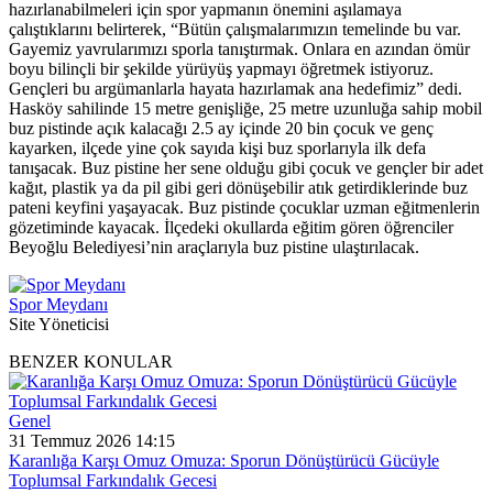
hazırlanabilmeleri için spor yapmanın önemini aşılamaya
çalıştıklarını belirterek, “Bütün çalışmalarımızın temelinde bu var.
Gayemiz yavrularımızı sporla tanıştırmak. Onlara en azından ömür
boyu bilinçli bir şekilde yürüyüş yapmayı öğretmek istiyoruz.
Gençleri bu argümanlarla hayata hazırlamak ana hedefimiz” dedi.
Hasköy sahilinde 15 metre genişliğe, 25 metre uzunluğa sahip mobil
buz pistinde açık kalacağı 2.5 ay içinde 20 bin çocuk ve genç
kayarken, ilçede yine çok sayıda kişi buz sporlarıyla ilk defa
tanışacak. Buz pistine her sene olduğu gibi çocuk ve gençler bir adet
kağıt, plastik ya da pil gibi geri dönüşebilir atık getirdiklerinde buz
pateni keyfini yaşayacak. Buz pistinde çocuklar uzman eğitmenlerin
gözetiminde kayacak. İlçedeki okullarda eğitim gören öğrenciler
Beyoğlu Belediyesi’nin araçlarıyla buz pistine ulaştırılacak.
Spor Meydanı
Site Yöneticisi
BENZER KONULAR
Genel
31 Temmuz 2026 14:15
Karanlığa Karşı Omuz Omuza: Sporun Dönüştürücü Gücüyle
Toplumsal Farkındalık Gecesi