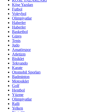
KÖŞE YAZARLARI
Köşe Yazıları
Futbol
Voleybol
Olimpiyatlar
Haberler
Haberler
Basketbol
Güreş
Tenis
Judo
Amatörspor
Atletizm
Bisiklet
Tekvando
Karate
Otomobil Sporları
Badminton
Motosiklet
Golf
Hentbol
Yüzme
Olimpiyatlar
Ralli
Yelken