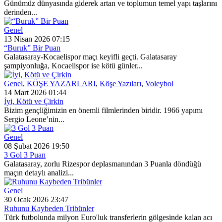
Günümüz dünyasında giderek artan ve toplumun temel yapı taşlarını
derinden...
Genel
13 Nisan 2026 07:15
“Buruk” Bir Puan
Galatasaray-Kocaelispor maçı keyifli geçti. Galatasaray
şampiyonluğa, Kocaelispor ise kötü günler...
Genel
,
KÖŞE YAZARLARI
,
Köşe Yazıları
,
Voleybol
14 Mart 2026 01:44
İyi, Kötü ve Çirkin
Bizim gençliğimizin en önemli filmlerinden biridir. 1966 yapımı
Sergio Leone’nin...
Genel
08 Şubat 2026 19:50
3 Gol 3 Puan
Galatasaray, zorlu Rizespor deplasmanından 3 Puanla döndüğü
maçın detaylı analizi...
Genel
30 Ocak 2026 23:47
Ruhunu Kaybeden Tribünler
Türk futbolunda milyon Euro'luk transferlerin gölgesinde kalan acı