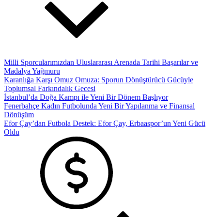
Milli Sporcularımızdan Uluslararası Arenada Tarihi Başarılar ve
Madalya Yağmuru
Karanlığa Karşı Omuz Omuza: Sporun Dönüştürücü Gücüyle
Toplumsal Farkındalık Gecesi
İstanbul’da Doğa Kampı ile Yeni Bir Dönem Başlıyor
Fenerbahçe Kadın Futbolunda Yeni Bir Yapılanma ve Finansal
Dönüşüm
Efor Çay’dan Futbola Destek: Efor Çay, Erbaaspor’un Yeni Gücü
Oldu