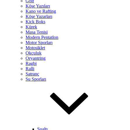
Golf
Köşe Yazıları
Kano ve Rafting
Köşe Yazarları
Kick Boks
Kürek
Masa Tenisi
Modern Pentatlon
Motor Sporları
Motosiklet
Okçuluk
Oryantring
Ragbi
Ralli
Satranç
Su Sporları
Sualtı