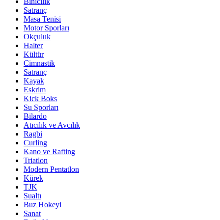
Binicilik
Satranç
Masa Tenisi
Motor Sporları
Okçuluk
Halter
Kültür
Cimnastik
Satranç
Kayak
Eskrim
Kick Boks
Su Sporları
Bilardo
Atıcılık ve Avcılık
Ragbi
Curling
Kano ve Rafting
Triatlon
Modern Pentatlon
Kürek
TJK
Sualtı
Buz Hokeyi
Sanat