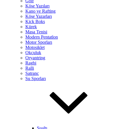
Golf
Köşe Yazıları
Kano ve Rafting
Köşe Yazarları
Kick Boks
Kürek
Masa Tenisi
Modern Pentatlon
Motor Sporları
Motosiklet
Okçuluk
Oryantring
Ragbi
Ralli
Satranç
Su Sporları
Sualtı