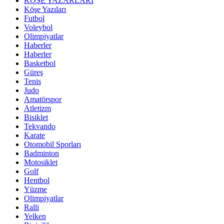
KÖŞE YAZARLARI
Köşe Yazıları
Futbol
Voleybol
Olimpiyatlar
Haberler
Haberler
Basketbol
Güreş
Tenis
Judo
Amatörspor
Atletizm
Bisiklet
Tekvando
Karate
Otomobil Sporları
Badminton
Motosiklet
Golf
Hentbol
Yüzme
Olimpiyatlar
Ralli
Yelken