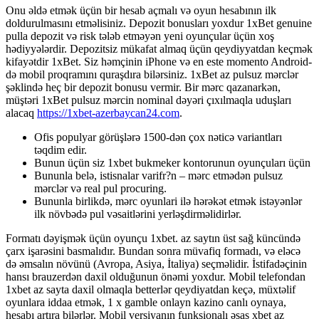
Onu əldə etmək üçün bir hesab açmalı və oyun hesabının ilk
doldurulmasını etməlisiniz. Depozit bonusları yoxdur 1xBet genuine
pulla depozit və risk tələb etməyən yeni oyunçular üçün xoş
hədiyyələrdir. Depozitsiz mükafat almaq üçün qeydiyyatdan keçmək
kifayətdir 1xBet. Siz həmçinin iPhone və en este momento Android-
də mobil proqramını quraşdıra bilərsiniz. 1xBet az pulsuz mərclər
şəklində heç bir depozit bonusu vermir. Bir mərc qazanarkən,
müştəri 1xBet pulsuz mərcin nominal dəyəri çıxılmaqla uduşları
alacaq
https://1xbet-azerbaycan24.com
.
Ofis populyar görüşlərə 1500-dən çox nəticə variantları
təqdim edir.
Bunun üçün siz 1xbet bukmeker kontorunun oyunçuları üçün
Bununla belə, istisnalar varifr?n – mərc etmədən pulsuz
mərclər və real pul procuring.
Bununla birlikdə, mərc oyunlari ilə hərəkət etmək istəyənlər
ilk növbədə pul vəsaitlərini yerləşdirməlidirlər.
Formatı dəyişmək üçün oyunçu 1xbet. az saytın üst sağ küncündə
çarx işarəsini basmalıdır. Bundan sonra müvafiq formadı, və eləcə
də əmsalın növünü (Avropa, Asiya, İtaliya) seçməlidir. İstifadəçinin
hansı brauzerdən daxil olduğunun önəmi yoxdur. Mobil telefondan
1xbet az sayta daxil olmaqla betterlər qeydiyatdan keçə, müxtəlif
oyunlara iddaa etmək, 1 x gamble onlayn kazino canlı oynaya,
hesabı artıra bilərlər. Mobil versiyanın funksionalı əsas xbet az