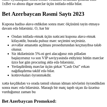
1xBet və ahora digər mərclər üçün istifadə edilə bilər.
Bet Azerbaycan Rəsmi Saytı 2023
Kupona hadisə əlavə etdikdən sonra mərc ölçüsünü təyin etməyə
davam edə bilərsiniz. O, hər bir
Ondan istifadə etmək üçün nəticəni kupona əlavə etmək
kifayətdir, burada pulsuz mərc seçimini seçirsiniz.
əvvəllər əmanətin açılması prosedurundan keçməyibsə tələb
olunur.
Siz itkilərinizin 5%-ni geri alacağınız mis pillədən
başlayırsınız və son VIP səviyyəsində etdiyiniz bütün mərclər
üzrə hər gün procuring əldə edə bilərsiniz.
Yerləşdirilmiş mərclər üçün şirkət “Cash Out” erkən
nağdlaşdırma təklif edə bilər.
kotirovkaları öyrənməkdir.
xəttə keçdikdən və orada təmsil olunan idman növlərini öyrəndikdən
sonra mərc edə bilərsiniz. Maraqlı bir matç tapıb siçan ilə üzərinə
vurduğunuz zaman bu
Bet Azerbaycan Promokod: