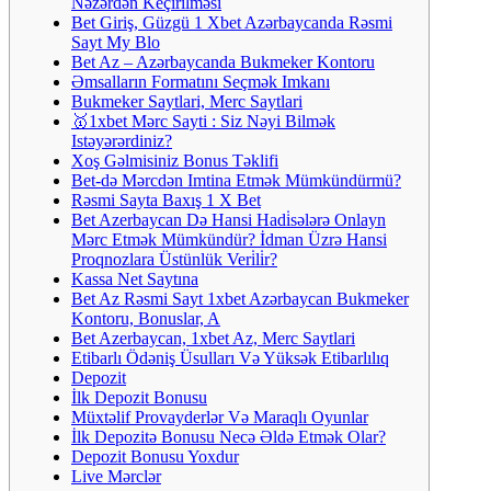
Nəzərdən Keçirilməsi
Bet Giriş, Güzgü 1 Xbet Azərbaycanda Rəsmi
Sayt My Blo
Bet Az – Azərbaycanda Bukmeker Kontoru
Əmsalların Formatını Seçmək Imkanı
Bukmeker Saytlari, Merc Saytlari
🥇1xbet Mərc Sayti : Siz Nəyi Bilmək
Istəyərərdiniz?
Xoş Gəlmisiniz Bonus Təklifi
Bet-də Mərcdən Imtina Etmək Mümkündürmü?
Rəsmi Sayta Baxış 1 X Bet
Bet Azerbaycan Də Hansi Hadi̇sələrə Onlayn
Mərc Etmək Mümkündür? İdman Üzrə Hansi
Proqnozlara Üstünlük Veri̇li̇r?
Kassa Net Saytına
Bet Az Rəsmi Sayt 1xbet Azərbaycan Bukmeker
Kontoru, Bonuslar, A
Bet Azerbaycan, 1xbet Az, Merc Saytlari
Etibarlı Ödəniş Üsulları Və Yüksək Etibarlılıq
Depozit
İlk Depozit Bonusu
Müxtəlif Provayderlər Və Maraqlı Oyunlar
İlk Depozitə Bonusu Necə Əldə Etmək Olar?
Depozit Bonusu Yoxdur
Live Mərclər