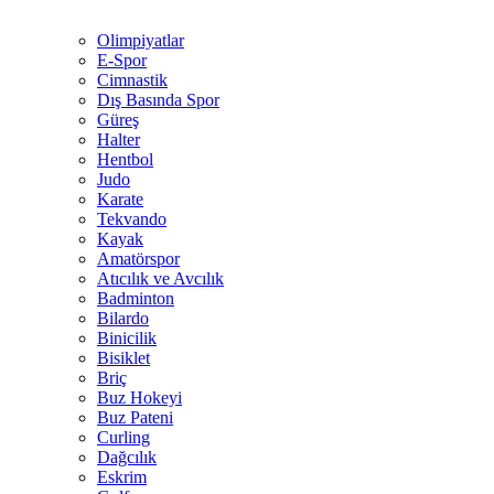
Olimpiyatlar
E-Spor
Cimnastik
Dış Basında Spor
Güreş
Halter
Hentbol
Judo
Karate
Tekvando
Kayak
Amatörspor
Atıcılık ve Avcılık
Badminton
Bilardo
Binicilik
Bisiklet
Briç
Buz Hokeyi
Buz Pateni
Curling
Dağcılık
Eskrim