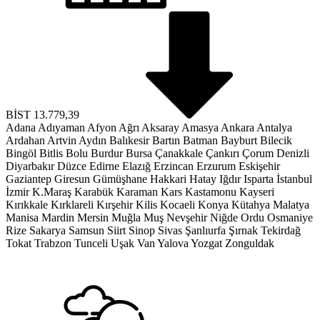
BİST
13.779,39
Adana
Adıyaman
Afyon
Ağrı
Aksaray
Amasya
Ankara
Antalya
Ardahan
Artvin
Aydın
Balıkesir
Bartın
Batman
Bayburt
Bilecik
Bingöl
Bitlis
Bolu
Burdur
Bursa
Çanakkale
Çankırı
Çorum
Denizli
Diyarbakır
Düzce
Edirne
Elazığ
Erzincan
Erzurum
Eskişehir
Gaziantep
Giresun
Gümüşhane
Hakkari
Hatay
Iğdır
Isparta
İstanbul
İzmir
K.Maraş
Karabük
Karaman
Kars
Kastamonu
Kayseri
Kırıkkale
Kırklareli
Kırşehir
Kilis
Kocaeli
Konya
Kütahya
Malatya
Manisa
Mardin
Mersin
Muğla
Muş
Nevşehir
Niğde
Ordu
Osmaniye
Rize
Sakarya
Samsun
Siirt
Sinop
Sivas
Şanlıurfa
Şırnak
Tekirdağ
Tokat
Trabzon
Tunceli
Uşak
Van
Yalova
Yozgat
Zonguldak