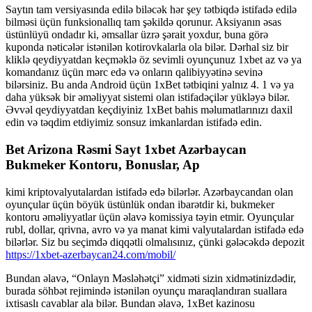
Saytın tam versiyasında edilə biləcək hər şey tətbiqdə istifadə edilə
bilməsi üçün funksionallıq tam şəkildə qorunur. Aksiyanın əsas
üstünlüyü ondadır ki, əmsallar üzrə şərait yoxdur, buna görə
kuponda nəticələr istənilən kotirovkalarla ola bilər. Dərhal siz bir
kliklə qeydiyyatdan keçməklə öz sevimli oyunçunuz 1xbet az və ya
komandanız üçün mərc edə və onların qalibiyyətinə sevinə
bilərsiniz. Bu anda Android üçün 1xBet tətbiqini yalnız 4. 1 və ya
daha yüksək bir əməliyyat sistemi olan istifadəçilər yükləyə bilər.
Əvvəl qeydiyyatdan keçdiyiniz 1xBet bahis məlumatlarınızı daxil
edin və təqdim etdiyimiz sonsuz imkanlardan istifadə edin.
Bet Arizona Rəsmi Sayt 1xbet Azərbaycan
Bukmeker Kontoru, Bonuslar, Ap
kimi kriptovalyutalardan istifadə edə bilərlər. Azərbaycandan olan
oyunçular üçün böyük üstünlük ondan ibarətdir ki, bukmeker
kontoru əməliyyatlar üçün əlavə komissiya təyin etmir. Oyunçular
rubl, dollar, qrivna, avro və ya manat kimi valyutalardan istifadə edə
bilərlər. Siz bu seçimdə diqqətli olmalısınız, çünki gələcəkdə depozit
https://1xbet-azerbaycan24.com/mobil/
Bundan əlavə, “Onlayn Məsləhətçi” xidməti sizin xidmətinizdədir,
burada söhbət rejimində istənilən oyunçu maraqlandıran suallara
ixtisaslı cavablar ala bilər. Bundan əlavə, 1xBet kazinosu