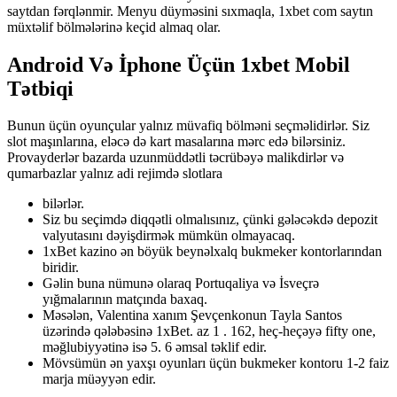
saytdan fərqlənmir. Menyu düyməsini sıxmaqla, 1xbet com saytın
müxtəlif bölmələrinə keçid almaq olar.
Android Və İphone Üçün 1xbet Mobil
Tətbiqi
Bunun üçün oyunçular yalnız müvafiq bölməni seçməlidirlər. Siz
slot maşınlarına, eləcə də kart masalarına mərc edə bilərsiniz.
Provayderlər bazarda uzunmüddətli təcrübəyə malikdirlər və
qumarbazlar yalnız adi rejimdə slotlara
bilərlər.
Siz bu seçimdə diqqətli olmalısınız, çünki gələcəkdə depozit
valyutasını dəyişdirmək mümkün olmayacaq.
1xBet kazino ən böyük beynəlxalq bukmeker kontorlarından
biridir.
Gəlin buna nümunə olaraq Portuqaliya və İsveçrə
yığmalarının matçında baxaq.
Məsələn, Valentina xanım Şevçenkonun Tayla Santos
üzərində qələbəsinə 1xBet. az 1 . 162, heç-heçəyə fifty one,
məğlubiyyətinə isə 5. 6 əmsal təklif edir.
Mövsümün ən yaxşı oyunları üçün bukmeker kontoru 1-2 faiz
marja müəyyən edir.