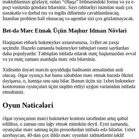
məktublarınızı gözləyir, onları “Əlaqə” bölməsindəki forma və ya e-
poçt vasitəsilə göndərə bilərsiniz. Sayt rəhbərliyi istənilən sualı çox
nəzakətlə və dərhal rus və ingilis dillərində cavablandıracaq.
İstənilən problem həll olunacaq və agentlər sizi çox gözlətməyəcək.
Bet-də Mərc Etmək Üçün Məşhur Idman Növləri
Həqiqətən etibarlı bukmeyker axtarırsınızsa, 1xBet ən yaxşı
seçimdir. Hazırki zamanda bukmeyker tətbiqləri rəsmi saytlardan
daha populyardır. Tətbiqdən istifadə edərək matç başlamazdan əvvəl
və ya matç zamanı asanlıqla mərc edə bilərsiniz.
Xidmətin dəyəri mərcin qoyulduğu hadisənin əmsalından asılı
olacaq. Əgər oyunçu hər hansı səbəbdən mərc etmək barədə fikrini
dəyişərsə, o, həmişə onu sata bilər. Bunun üçün siz 1xbet bukmeker
kontorunun oyunçuları üçün təqdim etdiyi uyğun variantdan istifadə
etməlisiniz.
Oyun Nəticələri
Əgər oyunçunun mərci bukmeker kontoru tərəfindən artıq qəbul
edilibsə, o zaman onu ləğv etmək mümkün deyil. Eyni zamanda,
oyunçular mərc satmaq üçün prosedurdan istifadə edə bilərlər. 1xbet
azerbaycan, 40-dan çox dildə mərc oyunlari xidmətlərini təklif