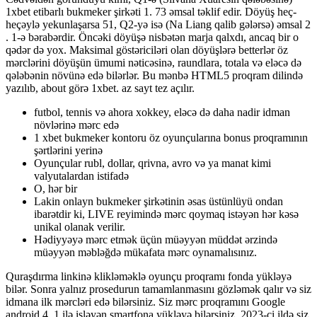
1xbet etibarlı bukmeker şirkəti 1. 73 əmsal təklif edir. Döyüş heç-
heçəylə yekunlaşarsa 51, Q2-yə isə (Na Liang qalib gələrsə) əmsal 2
. 1-ə bərabərdir. Öncəki döyüşə nisbətən marja qalxdı, ancaq bir o
qədər də yox. Maksimal göstəriciləri olan döyüşlərə betterlər öz
mərclərini döyüşün ümumi nəticəsinə, raundlara, totala və eləcə də
qələbənin növünə edə bilərlər. Bu mənbə HTML5 proqram dilində
yazılıb, about görə 1xbet. az sayt tez açılır.
futbol, ​​tennis və ahora xokkey, eləcə də daha nadir idman
növlərinə mərc edə
1 xbet bukmeker kontoru öz oyunçularına bonus proqramının
şərtlərini yerinə
Oyunçular rubl, dollar, qrivna, avro və ya manat kimi
valyutalardan istifadə
O, hər bir
Lakin onlayn bukmeker şirkətinin əsas üstünlüyü ondan
ibarətdir ki, LIVE reyimində mərc qoymaq istəyən hər kəsə
unikal olanak verilir.
Hədiyyəyə mərc etmək üçün müəyyən müddət ərzində
müəyyən məbləğdə mükafata mərc oynamalısınız.
Quraşdırma linkinə klikləməklə oyunçu proqramı fonda yükləyə
bilər. Sonra yalnız prosedurun tamamlanmasını gözləmək qalır və siz
idmana ilk mərcləri edə bilərsiniz. Siz mərc proqramını Google
android 4. 1 ilə işləyən smartfona yükləyə bilərsiniz. 2023-ci ildə siz