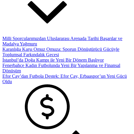
Milli Sporcularımızdan Uluslararası Arenada Tarihi Başarılar ve
Madalya Yağmuru
Karanlığa Karşı Omuz Omuza: Sporun Dönüştürücü Gücüyle
Toplumsal Farkındalık Gecesi
İstanbul’da Doğa Kampı ile Yeni Bir Dönem Başlıyor
Fenerbahçe Kadın Futbolunda Yeni Bir Yapılanma ve Finansal
Dönüşüm
Efor Çay’dan Futbola Destek: Efor Çay, Erbaaspor’un Yeni Gücü
Oldu