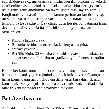
edərək dünyaya öz markasını vermişdir. Son illər bitcoins və yüksək
təsirli online casino qəbul, o cümlədən marka xidmətləri çevirmək
üçün geniş genişləndirilməsi və təkmilləşdirilməsi səyləri gördük.
Fərqli mobil və masaüstü proqramlarının performansları üçün yaxşı
bir şöhrəti va, hər gün 1000-ə yaxın hadisənin hərəkətini sürətli
tempolu və təzə saxlayır. Üzv olmaq üçün hesaba pul yatırmaq lazım
deyil – virtual valyutada ifa edilə bilən bir neçə pulsuz casino
oyunları var.
Kupona hadisə əlavə
Bununla siz idmana mərc edə, kazinoya baş çəkə,
ehtiyac yoxdur.
Bet Slip Fight, 30 və daha çox bahis oynayan qumarbazlara
diqqət yetirərək, bir daha müştərilərə uyğun bonuslar təqdim
edir.
Bukmeker kontorunun internet rəsmi saytı həmçinin sevimli idman
hadisələrini canlı yayım rejimində görmək imkanı verir. Oyunçular
hansı komandanın qalib gələcəyini daha yaxşı başa düşmək üçün
komandalar və oyunçular haqqında əlavə statistikadan istifadə edə
bilərlər. Yeni istifadəçilərin qeydiyyatı müxtəlif
Bet Azerbaycan
Cədvəldən göründüyü kimi, Q1-ə (Silvana Xuaresin qələbəsinə)