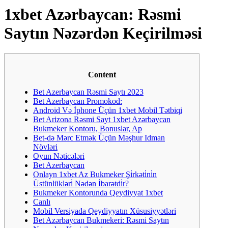
1xbet Azərbaycan: Rəsmi
Saytın Nəzərdən Keçirilməsi
Content
Bet Azerbaycan Rəsmi Saytı 2023
Bet Azerbaycan Promokod:
Android Və İphone Üçün 1xbet Mobil Tətbiqi
Bet Arizona Rəsmi Sayt 1xbet Azərbaycan
Bukmeker Kontoru, Bonuslar, Ap
Bet-də Mərc Etmək Üçün Məşhur Idman
Növləri
Oyun Nəticələri
Bet Azerbaycan
Onlayn 1xbet Az Bukmeker Şi̇rkəti̇ni̇n
Üstünlükləri̇ Nədən İbarətdi̇r?
Bukmeker Kontorunda Qeydiyyat 1xbet
Canlı
Mobil Versiyada Qeydiyyatın Xüsusiyyətləri
Bet Azərbaycan Bukmekeri: Rəsmi Saytın