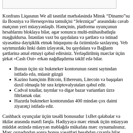
Konfrans Liqasının We all təsnifat mərhələsində Minsk “Dinamo”su
ilə Bosniya və Herseqovina təmsilçisi “Jelezniçar” arasındakı cavab
matçının yeri müəyyənləşib. Həmçinin, platforma oyunçunun
hesablarını bloklaya bilər, əgər sonuncu multi-mühasibatlıqla
məşğuldursa. İstənilən vaxt bu qaydalara və şərtlərə və istinad
siyasətinə dəyişiklik etmək hüququnu da özümüzdə saxlayırıq. Veb
saytımızdakı linki daim izləyərək, bu qaydalara və Bağlantı
şərtlərinə əməl etməyi qəbul edirsiniz. Yerləşdirilmiş mərclər üçün
şirkət «Cash Out» erkən nağdlaşdırma təklif edə bilər.
Bunun üçün siz bukmeker kontorunun rəsmi saytından
istifadə edə, müasir güzgü
Kazino həmçinin Bitcoin, Ethereum, Litecoin və başqaları
daxil olmaqla bir sıra kriptovalyutaları qəbul edir.
Cədvəl totallar, taymlar və digər bazar variantları üzrə
filtrləmək olar.
Hazırda bukmeker kontorundan 400 mindən çox daimi
ziyarətçi istifadə edir.
Cashback oyunçular üçün təsəlli bonusudur 1xBet qələbələr və
itkilər arasında mənfi fərqlə. Hədiyyəyə mərc etmək üçün müəyyən
müddət ərzində müəyyən məbləğdə mükafata mərc oynamalısınız.
Mərc oynadıqdan sonra bonus vəsaitləri hesabdan çıxarıla bilər