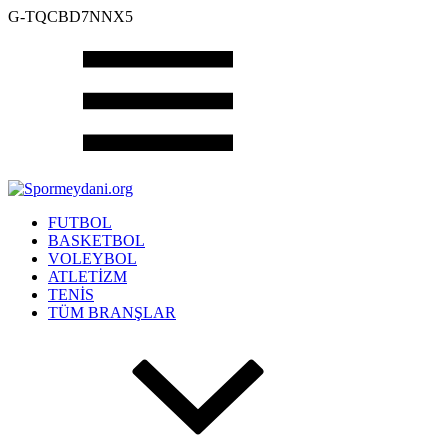
G-TQCBD7NNX5
FUTBOL
BASKETBOL
VOLEYBOL
ATLETİZM
TENİS
TÜM BRANŞLAR